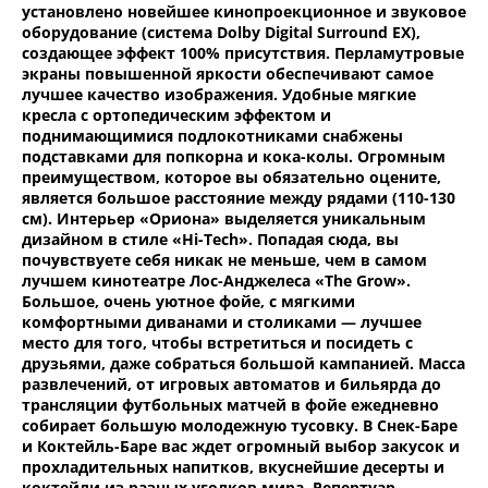
установлено новейшее кинопроекционное и звуковое
оборудование (система Dolby Digital Surround EX),
создающее эффект 100% присутствия. Перламутровые
экраны повышенной яркости обеспечивают самое
лучшее качество изображения. Удобные мягкие
кресла с ортопедическим эффектом и
поднимающимися подлокотниками снабжены
подставками для попкорна и кока-колы. Огромным
преимуществом, которое вы обязательно оцените,
является большое расстояние между рядами (110-130
см). Интерьер «Ориона» выделяется уникальным
дизайном в стиле «Hi-Tech». Попадая сюда, вы
почувствуете себя никак не меньше, чем в самом
лучшем кинотеатре Лос-Анджелеса «The Grow».
Большое, очень уютное фойе, с мягкими
комфортными диванами и столиками — лучшее
место для того, чтобы встретиться и посидеть с
друзьями, даже собраться большой кампанией. Масса
развлечений, от игровых автоматов и бильярда до
трансляции футбольных матчей в фойе ежедневно
собирает большую молодежную тусовку. В Снек-Баре
и Коктейль-Баре вас ждет огромный выбор закусок и
прохладительных напитков, вкуснейшие десерты и
коктейли из разных уголков мира. Репертуар