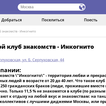
Добраться
Поселиться
Поесть
 знакомств - Инкогнито
й клуб знакомств - Инкогнито
рпуховская, ул. Б. Серпуховская, 44
мпании:
комств \"Инкогнито\" - территория любви и прекра
ых людей в возрасте от 20 до 40 лет. Что такое клуб 
, 250 гражданских браков (люди, прожившие вместе 
чно. Только 11,5 % не знакомятся в клубе (по разн
гают к отдыху на любой вкус и знакомствам: на та
коллективов с лучшими диджеями Москвы, или при 