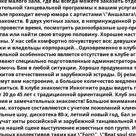
вке малого зала, где вы всегда можете заказать о
ательной танцевальной программы к вашим услуга
але проходит вечер юмора с артистами \"Аншалага\"
накомств. В двух уютных залах, в непринужденной 
 провести время, посмотреть разнообразные шоу-пр
тва или найти свою вторую половину. Хорошее нас
ены. У нас себя комфортно почувствуют все: девуш
ки и владельцы корпораций...Одновременно в клубе
ельной особенностью является отсутствие в клубе а
ивают специально подготовленные администратор
помочь Вам в любой ситуации. Хорошо продуманна 
хитов отечественной и зарубежной эстрады. Dj ре
имут вам настроение, а большое количество медле
миться. В клубе знакомств Инкогнито рады видеть 
т 20 до 45 лет с традиционной ориентацией. Клуб з
ния и замечательных знакомств! Большое внимани
ам, которые составляются с учетом пожеланий клиен
ьные шоу, дискотека 80-х, летний новый год, бал зн
вучат хиты российской и зарубежной танцевальной 
 на нашей сцене выступление известных поп групп.
ьных коллективов таких как \"Fors\", \"Beat soul step