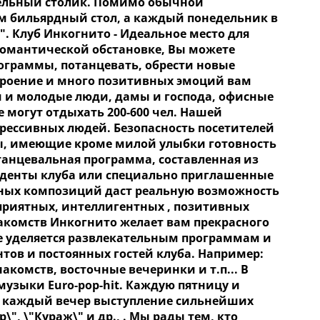
тдельный столик. Помимо обычной
м бильярдный стол, а каждый понедельник в
. Клуб Инкогнито - Идеальное место для
романтической обстановке, Вы можете
ограммы, потанцевать, обрести новые
троение и много позитивных эмоций вам
ки и молодые люди, дамы и господа, офисные
 могут отдыхать 200-600 чел. Нашей
грессивных людей. Безопасность посетителей
ы, имеющие кроме милой улыбки готовность
танцевальная программа, составленная из
зиденты клуба или специально приглашенные
нных композиций даст реальную возможность
приятных, интеллигентных , позитивных
накомств Инкогнито желает вам прекрасного
е уделяется развлекательным программам и
тов и постоянных гостей клуба. Например:
акомств, восточные вечеринки и т.п... В
музыки Euro-pop-hit. Каждую пятницу и
 И каждый вечер выступление сильнейших
\", \"Кураж\" и др., . Мы рады тем, кто