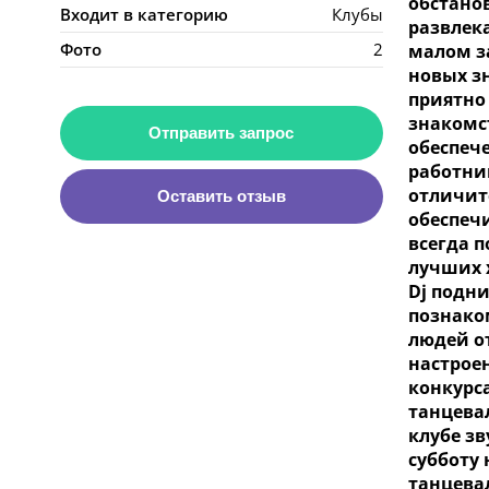
обстано
Входит в категорию
Клубы
развлек
Фото
2
малом з
новых з
приятно
знакомс
Отправить запрос
обеспеч
работни
отличит
Оставить отзыв
обеспеч
всегда 
лучших 
Dj подн
познако
людей о
настрое
конкурс
танцевал
клубе з
субботу
танцевал