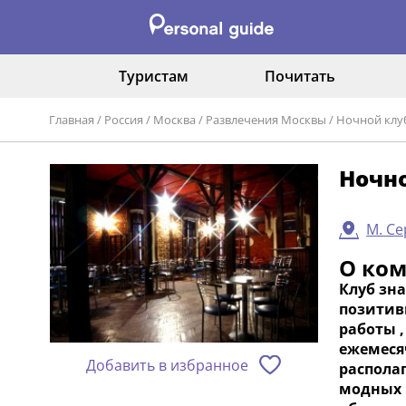
Туристам
Почитать
Главная
/
Россия
/
Москва
/
Развлечения Москвы
/
Ночной клуб
Ночно
M. Се
О ко
Клуб зна
позитивн
работы 
ежемеся
Добавить в избранное
распола
модных 