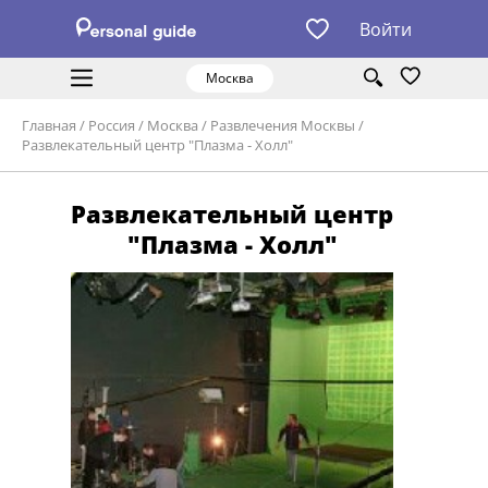
Войти
Москва
Главная
/
Россия
/
Москва
/
Развлечения Москвы
/
Развлекательный центр "Плазма - Холл"
Развлекательный центр
"Плазма - Холл"