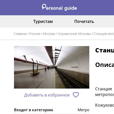
Туристам
Почитать
Главная
/
Россия
/
Москва
/
Справочник Москвы
/
Станция мет
Стан
Опис
Станция
метропол
Добавить в избранное
Кожуховс
Входит в категорию
Метро