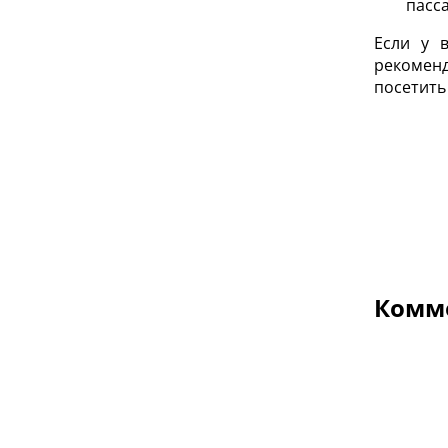
пасс
Если у 
рекомен
посетить
Комме