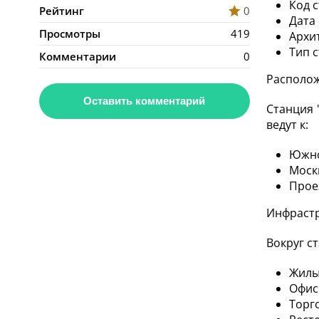
Код с
Рейтинг
0
Дата 
Просмотры
419
Архит
Тип 
Комментарии
0
Располо
Оставить комментарий
Станция 
ведут к:
Южно
Моск
Прое
Инфрастр
Вокруг с
Жилы
Офис
Торг