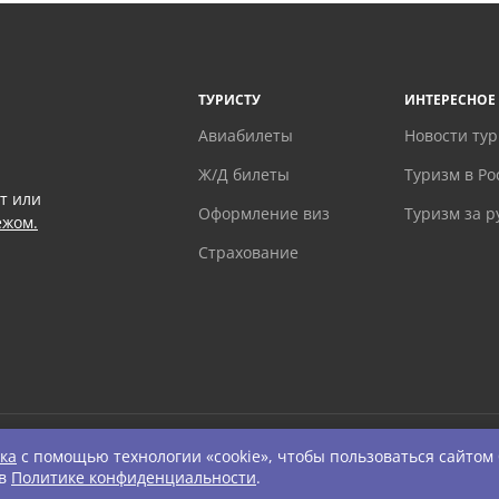
ТУРИСТУ
ИНТЕРЕСНОЕ
Авиабилеты
Новости ту
Ж/Д билеты
Туризм в Ро
т или
Оформление виз
Туризм за 
ежом.
Страхование
ка
с помощью технологии «cookie», чтобы пользоваться сайтом
ts Reserved.
 в
Политике конфиденциальности
.