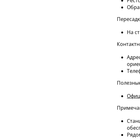
Рест
Обра
Пересад
На с
Контакт
Адре
орие
Теле
Полезные
Офиц
Примеча
Стан
обес
Рядо