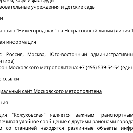
ораны, кафе и фастфуды
зовательные учреждения и детские сады
ки
танцию "Нижегородская" на Некрасовской линии (линия 
ная информация
с: Россия, Москва, Юго-восточный административн
нтира)
фон Московского метрополитена: +7 (495) 539-54-54 (еди
 ссылки
иальный сайт Московского метрополитена
ния
ция "Кожуховская" является важным транспортн
печивая удобное сообщение с другими районами города
м со станцией находятся различные объекты инфра