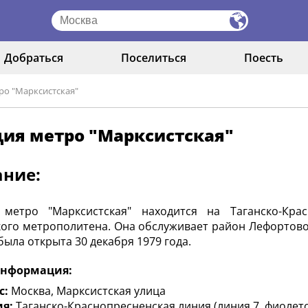
Добраться
Поселиться
Поесть
ро "Марксистская"
ция метро "Марксистская"
ание:
 метро "Марксистская" находится на Таганско-Кра
ого метрополитена. Она обслуживает район Лефортово
была открыта 30 декабря 1979 года.
нформация:
с:
Москва, Марксистская улица
я:
Таганско-Краснопресненская линия (линия 7, фиолет