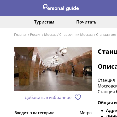
Туристам
Почитать
Главная
/
Россия
/
Москва
/
Справочник Москвы
/
Станция мет
Стан
Опис
Станция
Московск
Станция 
Добавить в избранное
Общая и
Адре
Входит в категорию
Метро
Лини