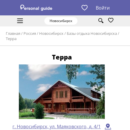
Войти
Новосибирск
Главная
/
Россия
/
Новосибирск
/
Базы отдыха Новосибирска
/
Терра
Терра
г. Новосибирск, ул. Маяковского, д. 4/1