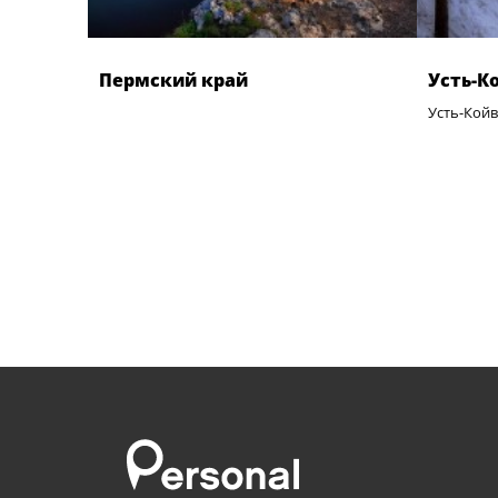
Пермский край
Усть-К
Усть-Койв