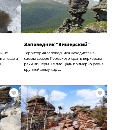
Заповедник "Вишерский"
й не
Территория заповедника находится на
ятся еще и
самом севере Пермского края в верховьях
х
реки Вишеры. Ее площадь примерно равна
крупнейшему кар …