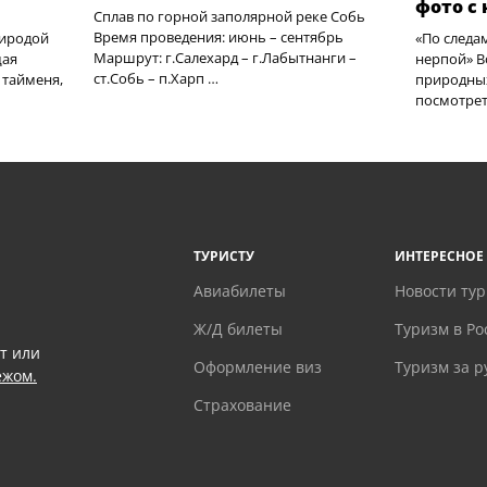
фото с
Сплав по горной заполярной реке Собь
Время проведения: июнь – сентябрь
риродой
«По следа
Маршрут: г.Салехард – г.Лабытнанги –
щая
нерпой» В
ст.Собь – п.Харп …
 тайменя,
природных
посмотреть
ТУРИСТУ
ИНТЕРЕСНОЕ
Авиабилеты
Новости ту
Ж/Д билеты
Туризм в Ро
т или
Оформление виз
Туризм за 
ежом.
Страхование