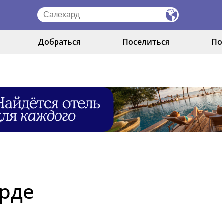
Добраться
Поселиться
По
арде