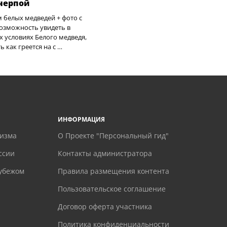
 нерпой
м белых медведей + фото с
озможность увидеть в
 условиях Белого медведя,
 как греется на с …
ИНФОРМАЦИЯ
ризма
О Проекте "Персональный гид"
ссии
Контакты администратора
рубежом
Правила размещения контента
Пользовательское соглашение
Договор оферта участника
Политика конфиденциальности