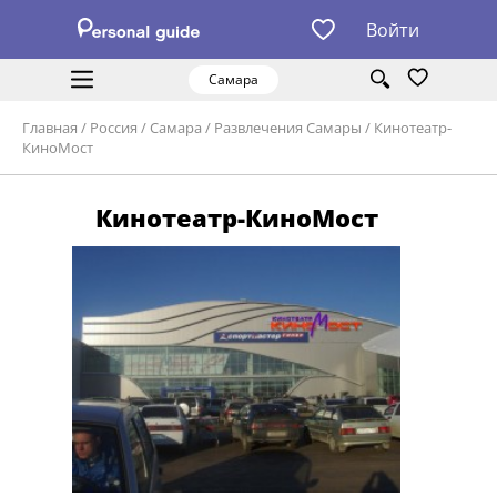
Войти
Самара
Главная
/
Россия
/
Самара
/
Развлечения Самары
/
Кинотеатр-
КиноМост
Кинотеатр-КиноМост