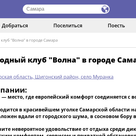
Добраться
Поселиться
Поесть
клуб "Волна" в городе Самара
одный клуб "Волна" в городе Сам
ская область, Шигонский район, село Муранка
мпании:
»
— место, где европейский комфорт соединяется с 
ходится в красивейшем уголке Самарской области н
ложен вдали от городского шума, в сосновом бору в
чите невероятное удовольствие от отдыха среди ди
ким комфортом, сервисом и приватной обстановкой.