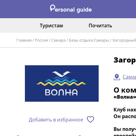
Туристам
Почитать
Главная
/
Россия
/
Самара
/
Базы отдыха Самары
/
Загородный 
Загор
Самар
О ко
«Волна
Клуб на
Он распо
Добавить в избранное
Вы полу
европейс