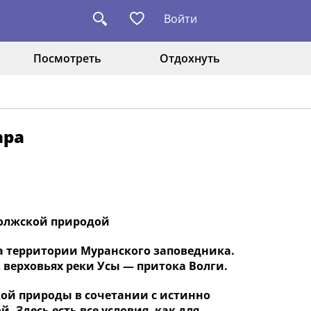
Войти
Посмотреть
Отдохнуть
ара
волжской природой
а территории Муранского заповедника.
 верховьях реки Усы — притока Волги.
кой природы в сочетании с истинно
 Здесь есть все условия, как для