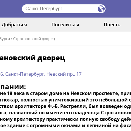
Добраться
Поселиться
Поесть
бурга
/
Строгановский дворец
гановский дворец
6, Санкт-Петербург, Невский пр., 17
мпании:
не 18 века в старом доме на Невском проспекте, пр
я пожар, полностью уничтоживший это небольшой ос
ством архитектора Ф.-Б. Растрелли, был возведен о
рга, названный по имени его владельца Строгановс
ному архитектору практически полную свободу дейст
ое здание с огромными окнами и лепниной на фасад