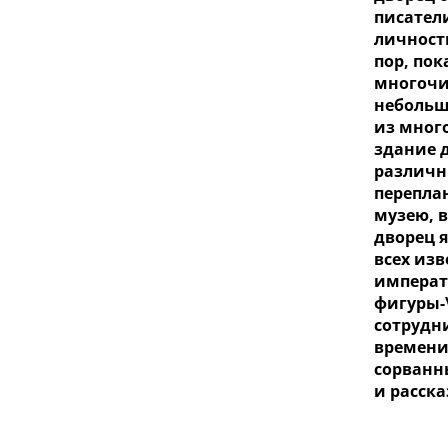
писатели
личности
пор, по
многочи
небольш
из мног
здание 
различн
переплан
музею, 
дворец я
всех из
императ
фигуры-
сотрудни
времени
сорванн
и расск