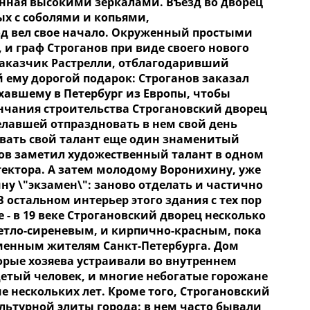
анная высокими зеркалами. Въезд во дворец
х с соболями и копьями,
д вел свое начало. Окруженный простыми
 граф Строганов при виде своего нового
заказчик Растрелли, отблагодаривший
й ему дорогой подарок: Строганов заказал
хавшему в Петербург из Европы, чтобы
нчания строительства Строгановский дворец
лавшей отпраздновать в нем свой день
вивать свой талант еще один знаменитый
ганов заметил художественный талант в одном
тектора. А затем молодому Воронихину, уже
у \"экзамен\": заново отделать и частично
 остальном интерьер этого здания с тех пор
 - в 19 веке Строгановский дворец несколько
ветло-сиреневым, и кирпично-красным, пока
менным жителям Санкт-Петербурга. Дом
орые хозяева устраивали во внутреннем
детый человек, и многие небогатые горожане
е нескольких лет. Кроме того, Строгановский
ультурной элиты города: в нем часто бывали