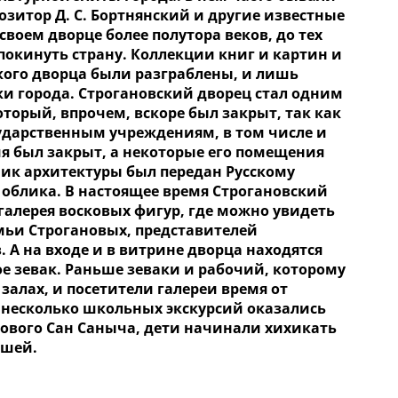
позитор Д. С. Бортнянский и другие известные
воем дворце более полутора веков, до тех
покинуть страну. Коллекции книг и картин и
ого дворца были разграблены, и лишь
ки города. Строгановский дворец стал одним
торый, впрочем, вскоре был закрыт, так как
ударственным учреждениям, в том числе и
 был закрыт, а некоторые его помещения
тник архитектуры был передан Русскому
 облика. В настоящее время Строгановский
 галерея восковых фигур, где можно увидеть
емьи Строгановых, представителей
А на входе и в витрине дворца находятся
е зевак. Раньше зеваки и рабочий, которому
залах, и посетители галереи время от
 несколько школьных экскурсий оказались
кового Сан Саныча, дети начинали хихикать
ушей.