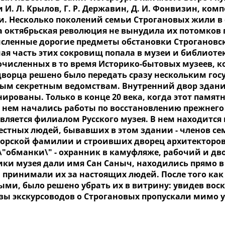
 И. Л. Крылов, Г. Р. Державин, Д. И. Фонвизин, ком
. Несколько поколений семьи Строгановых жили в с
ка октябрьская революция не вынудила их потомков 
сленные дорогие предметы обстановки Строгановск
ая часть этих сокровищ попала в музеи и библиоте
очисленных в то время Историко-бытовых музеев, ко
дворца решено было передать сразу нескольким гос
ым секретным ведомствам. Внутренний двор здания
ированы. Только в конце 20 века, когда этот памя
в нем начались работы по восстановлению прежнего
вляется филиалом Русского музея. В нем находится
вестных людей, бывавших в этом здании - членов с
орской фамилии и строивших дворец архитекторов. 
\"обманки\" - охранник в камуфляже, рабочий и дво
ки музея дали имя Сан Саныч, находились прямо в 
 принимали их за настоящих людей. После того как
ыми, было решено убрать их в витрину: увидев вос
азы экскурсоводов о Строгановых пропускали мимо 