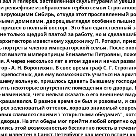
 зал и галерея, заставленная скульптурами и увеш
и рельефные изображения гербов семьи Строгановы
зирующими Сибирь, откуда этот прославленный ро
ными домиками, дворец выглядел особенно пышно, и
пришел в полный восторг. Это был единственный 
не только щедрой платой за работу, но и сделавши
 архитектора известному художнику П. Ротари, прие
ь портреты членов императорской семьи. После око
лся визита императрицы Елизаветы Петровны, поже
я. А через несколько лет в этом здании начал раз
ор - А. Н. Воронихин. В свое время граф С. Г. Стро
х крепостных, дав ему возможность учиться на архи
шему вольную, пришлось сдавать бывшему господин
ить некоторые внутренние помещения его дворца. В
 изменился, чего нельзя сказать о его внешнем виде
екрашивался. В разное время он был и розовым, и с
брел зеленоватый оттенок, хорошо знакомый совре
овых славился своими \"открытыми обедами\", кот
 дворца. На эти обеды мог прийти любой опрятно о
лись этой возможностью бесплатно поесть в течени
ыл известен в Санкт-Петербурге как место встреч к