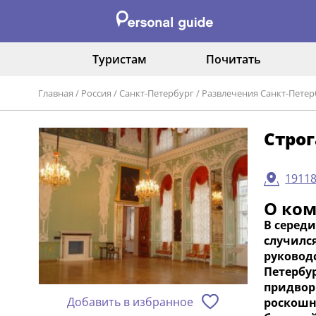
Туристам
Почитать
Главная
/
Россия
/
Санкт-Петербург
/
Развлечения Санкт-Петер
Стро
19118
О ко
В середи
случилс
руковод
Петербу
придвор
Добавить в избранное
роскошн