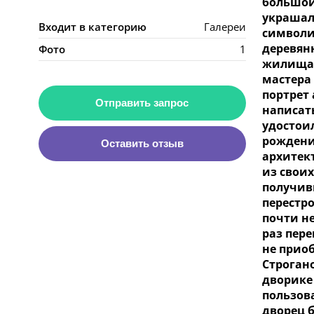
большой
украшал
Входит в категорию
Галереи
символи
деревян
Фото
1
жилища 
мастера 
портрет
Отправить запрос
написат
удостои
рождени
Оставить отзыв
архитект
из свои
получив
перестро
почти не
раз пер
не прио
Строган
дворике
пользова
дворец б