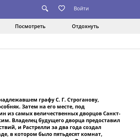
Войти
Посмотреть
Отдохнуть
инадлежавшем графу С. Г. Строганову,
обняк. Затем на его месте, под
дин из самых величественных дворцов Санкт-
ким. Владелец будущего дворца предоставил
вий, и Растрелли за два года создал
е, в котором было пятьдесят комнат,