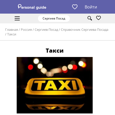
Войти
Сергиев Посад
Главная
/
Россия
/
Сергиев Посад
/
Справочник Сергиева Посада
/
Такси
Такси