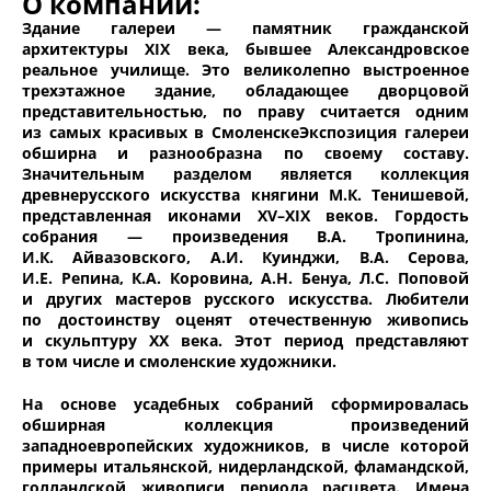
О компании:
Здание галереи — памятник гражданской
архитектуры XIX века, бывшее Александровское
реальное училище. Это великолепно выстроенное
трехэтажное здание, обладающее дворцовой
представительностью, по праву считается одним
из самых красивых в СмоленскеЭкспозиция галереи
обширна и разнообразна по своему составу.
Значительным разделом является коллекция
древнерусского искусства княгини М.К. Тенишевой,
представленная иконами XV–XIX веков. Гордость
собрания — произведения В.А. Тропинина,
И.К. Айвазовского, А.И. Куинджи, В.А. Серова,
И.Е. Репина, К.А. Коровина, А.Н. Бенуа, Л.С. Поповой
и других мастеров русского искусства. Любители
по достоинству оценят отечественную живопись
и скульптуру XX века. Этот период представляют
в том числе и смоленские художники.
На основе усадебных собраний сформировалась
обширная коллекция произведений
западноевропейских художников, в числе которой
примеры итальянской, нидерландской, фламандской,
голландской живописи периода расцвета. Имена