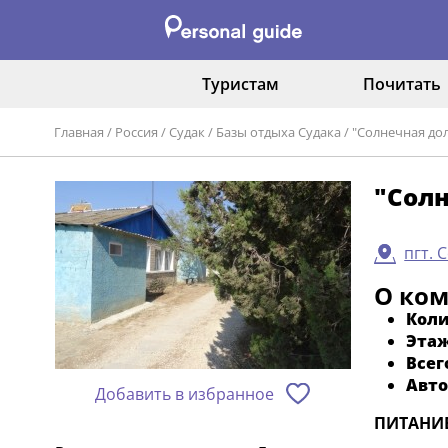
Туристам
Почитать
Главная
/
Россия
/
Судак
/
Базы отдыха Судака
/
"Солнечная дол
"Солн
пгт. 
О ко
Коли
Этаж
Всег
Авто
Добавить в избранное
ПИТАНИ