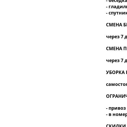
- беседк
- гладил
- спутни
СМЕНА Б
через 7 
СМЕНА 
через 7 
УБОРКА 
самосто
ОГРАНИ
- приво
- в номе
СКИДКИ