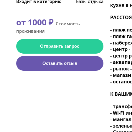
Входит в категорию
Базы отдыха
кухня в 
РАССТО
от 1000 ₽
Стоимость
- пляж п
проживания
- пляж г
- набере
Отправить запрос
- центр 
- центр 
- аквапа
Оставить отзыв
- рынок 
- магази
- остано
К ВАШИМ
- трансф
- Wi-Fi 
- мангал
- зелены