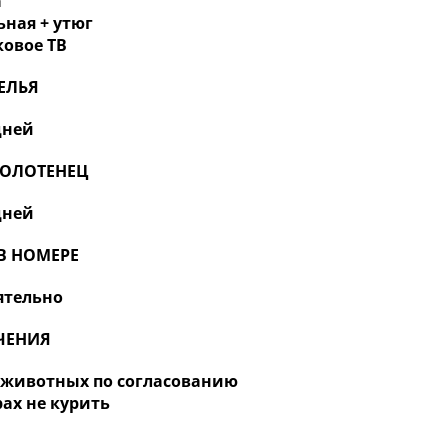
а
ьная + утюг
ковое ТВ
ЕЛЬЯ
дней
ПОЛОТЕНЕЦ
дней
В НОМЕРЕ
ятельно
ЧЕНИЯ
з животных по согласованию
рах не курить