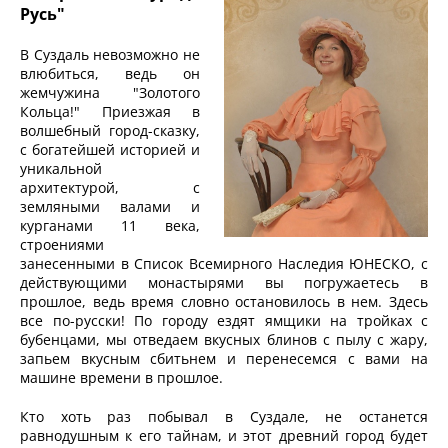
Русь"
В Суздаль невозможно не
влюбиться, ведь он
жемчужина "Золотого
Кольца!" Приезжая в
волшебный город-сказку,
с богатейшей историей и
уникальной
архитектурой, с
земляными валами и
курганами 11 века,
строениями
занесенными в Список Всемирного Наследия ЮНЕСКО, с
действующими монастырями вы погружаетесь в
прошлое, ведь время словно остановилось в нем. Здесь
все по-русски! По городу ездят ямщики на тройках с
бубенцами, мы отведаем вкусных блинов с пылу с жару,
запьем вкусным сбитьнем и перенесемся с вами на
машине времени в прошлое.
Кто хоть раз побывал в Суздале, не останется
равнодушным к его тайнам, и этот древний город будет