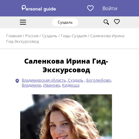
Войти
Суздаль
Главная
/
Россия
/
Суздаль
/
Гиды Суздаля
/
Саленкова Ирина
Гид-Экскурсовод
Саленкова Ирина Гид-
Экскурсовод
Владимирская область, Суздаль
,
Боголюбово
,
Владимир
,
Иваново
,
Кидекша