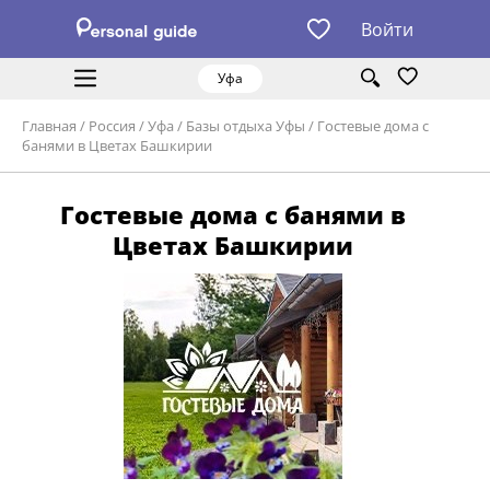
Войти
Уфа
Главная
/
Россия
/
Уфа
/
Базы отдыха Уфы
/
Гостевые дома с
банями в Цветах Башкирии
Гостевые дома с банями в
Цветах Башкирии