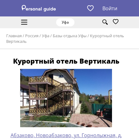
Войти
Уфа
Главная
/
Россия
/
Уфа
/
Базы отдыха Уфы
/
Курортный отель
Вертикаль
Курортный отель Вертикаль
Абзаково, Новоабзаково, ул. Горнолыжная, д.