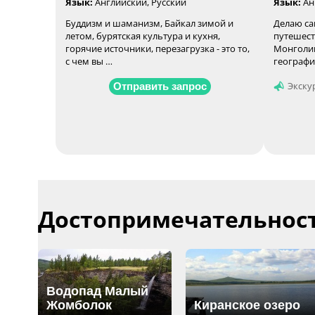
Язык:
Английский, Русский
Язык:
Ан
Буддизм и шаманизм, Байкал зимой и
Делаю са
летом, бурятская культура и кухня,
путешест
горячие источники, перезагрузка - это то,
Монголии
с чем вы …
географи
Экскур
Отправить запрос
Достопримечательност
Водопад Малый
Жомболок
Киранское озеро