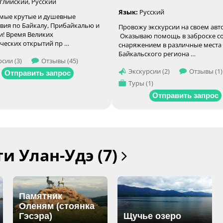
глийский, Русский
Язык:
Русский
мые крутые и душевные
вия по Байкалу, Прибайкалью и
Провожу экскурсии на своем авт
! Время Великих
Оказываю помощь в заброске с
ческих открытий пр …
снаряжением в различные места
Байкальского региона …
сии (3)
Отзывы (45)
Экскурсии (2)
Отзывы (1)
Отправить запрос
Туры (1)
Отправить запрос
и Улан-Удэ (7)
Памятник
Оленям (стоянка
Гэсэра)
Щучье озеро