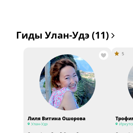
Гиды Улан-Удэ (11)
5
Лиля Витина Ошорова
Трофи
Улан-Удэ
Иркутс