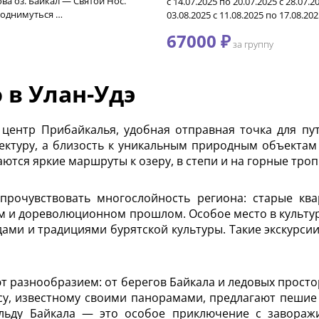
ва оз. Байкал — Святой Нос.
с 14.07.2025 по 20.07.2025 с 28.07.2
поднимуться …
03.08.2025 с 11.08.2025 по 17.08.20
67000 ₽
за группу
 в Улан-Удэ
центр Прибайкалья, удобная отправная точка для пут
тектуру, а близость к уникальным природным объектам
аются яркие маршруты к озеру, в степи и на горные троп
 прочувствовать многослойность региона: старые кв
ком и дореволюционном прошлом. Особое место в культу
ами и традициями бурятской культуры. Такие экскурси
 разнообразием: от берегов Байкала и ледовых просто
су, известному своими панорамами, предлагают пешие 
 льду Байкала — это особое приключение с завор