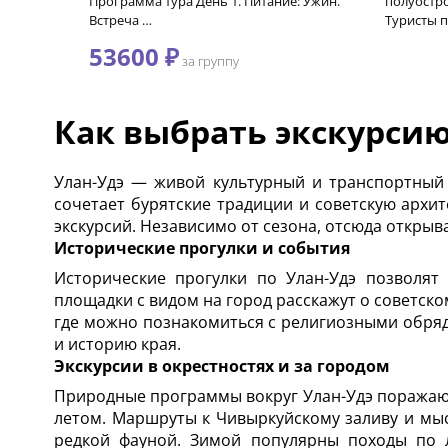
Программа тура День 1. Питание: Ужин.
полуостро
Встреча …
Туристы 
53600 ₽
за группу
Как выбрать экскурсию
Улан-Удэ — живой культурный и транспортный 
сочетает бурятские традиции и советскую архи
экскурсий. Независимо от сезона, отсюда открыв
Исторические прогулки и события
Исторические прогулки по Улан-Удэ позволят
площадки с видом на город расскажут о советс
где можно познакомиться с религиозными обряд
и историю края.
Экскурсии в окрестностях и за городом
Природные программы вокруг Улан-Удэ поражают
летом. Маршруты к Чивыркуйскому заливу и мы
редкой фауной. Зимой популярны походы по