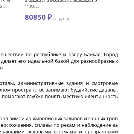
01.03.2025 по 04.03.2025 С 08.03.2025 по
025 по
11.03. …
25 …
80850 ₽
за группу
ешествий по республике и озеру Байкал. Город
 делает его идеальной базой для разнообразных
ы.
арталы, административные здания и смотровые
рном пространстве занимают буддийские дацаны,
и помогают глубже понять местную идентичность
ров зимой до живописных заливов и горных троп
восхождения, сплавы по рекам и наблюдение за
аживающими ледовыми формами и прозрачными