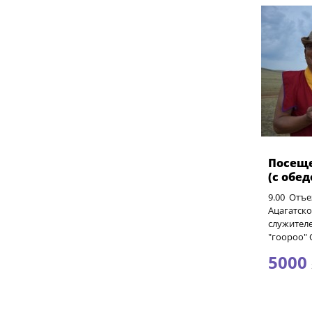
Посеще
(с обе
9.00 Отъе
Ацагатско
служител
"гоороо" 
5000