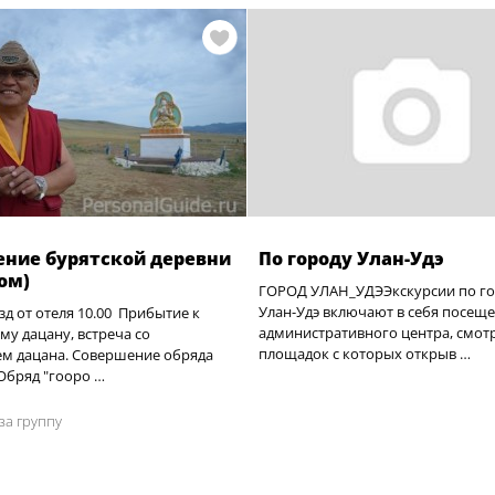
ние бурятской деревни
По городу Улан-Удэ
дом)
ГОРОД УЛАН_УДЭЭкскурсии по г
Улан-Удэ включают в себя посещ
зд от отеля 10.00 Прибытие к
административного центра, смот
му дацану, встреча со
площадок с которых открыв …
ем дацана. Совершение обряда
Обряд "гооро …
за группу