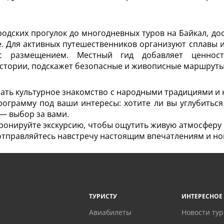
родских прогулок до многодневных туров на Байкал, д
 Для активных путешественников организуют сплавы и т
с размещением. Местный гид добавляет ценнос
истории, подскажет безопасные и живописные маршруты
етать культурное знакомство с народными традициями 
ограмму под ваши интересы: хотите ли вы углубиться
— выбор за вами.
бронируйте экскурсию, чтобы ощутить живую атмосферу к
 отправляйтесь навстречу настоящим впечатлениям и н
ТУРИСТУ
ИНТЕРЕСНОЕ
Авиабилеты
Новости ту