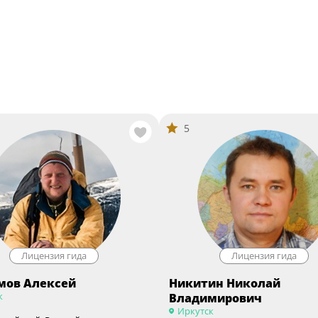
5
Лицензия гида
Лицензия гида
мов Алексей
Никитин Николай
к
Владимирович
Иркутск