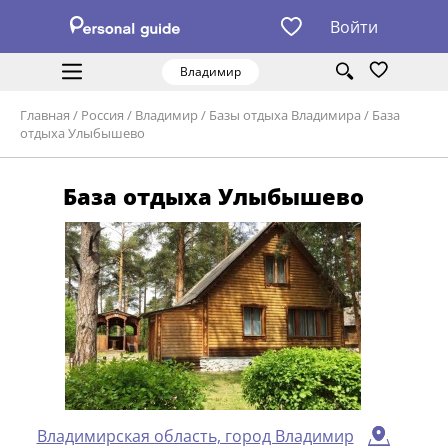
Войти
Владимир
Главная
/
Россия
/
Владимир
/
Базы отдыха Владимира
/
База
отдыха Улыбышево
База отдыха Улыбышево
Владимирская область, город Владимир