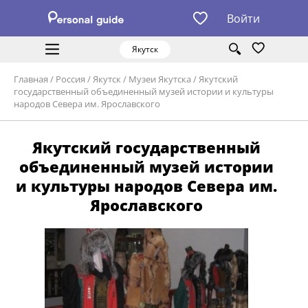
Войти
Якутск
Главная
/
Россия
/
Якутск
/
Музеи Якутска
/
Якутский
государственный объединенный музей истории и культуры
народов Севера им. Ярославского
Якутский государственный
объединенный музей истории
и культуры народов Севера им.
Ярославского