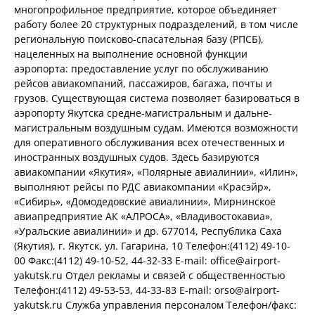
многопрофильное предприятие, которое объединяет
работу более 20 структурных подразделений, в том числе
региональную поисково-спасательная базу (РПСБ),
нацеленных на выполнение основной функции
аэропорта: предоставление услуг по обслуживанию
рейсов авиакомпаний, пассажиров, багажа, почты и
грузов. Существующая система позволяет базироваться в
аэропорту Якутска средне-магистральным и дальне-
магистральным воздушным судам. Имеются возможности
для оперативного обслуживания всех отечественных и
иностранных воздушных судов. Здесь базируются
авиакомпании «Якутия», «Полярные авиалинии», «Илин»,
выполняют рейсы по РДС авиакомпании «Красэйр»,
«Сибирь», «Домодедовские авиалинии», Мирнинское
авиапредприятие АК «АЛРОСА», «Владивостокавиа»,
«Уральские авиалинии» и др. 677014, Республика Саха
(Якутия), г. Якутск, ул. Гагарина, 10 Телефон:(4112) 49-10-
00 Факс:(4112) 49-10-52, 44-32-33 E-mail: office@airport-
yakutsk.ru Отдел рекламы и связей с общественностью
Телефон:(4112) 49-53-53, 44-33-83 E-mail: orso@airport-
yakutsk.ru Служба управления перcоналом Телефон/факс: