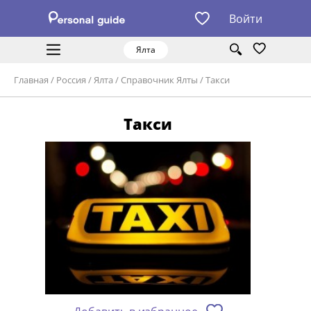
Войти
Ялта
Главная
/
Россия
/
Ялта
/
Справочник Ялты
/
Такси
Такси