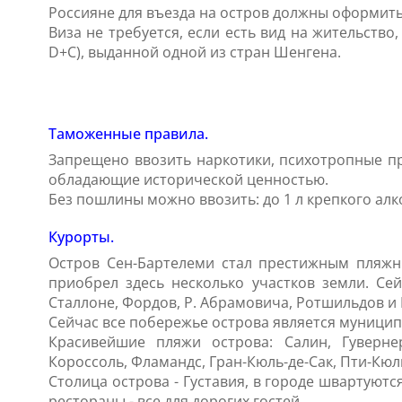
Россияне для въезда на остров должны оформить
Виза не требуется, если есть вид на жительств
D+C), выданной одной из стран Шенгена.
Таможенные правила.
Запрещено ввозить наркотики, психотропные пр
обладающие исторической ценностью.
Без пошлины можно ввозить: до 1 л крепкого алкого
Курорты.
Остров Сен-Бартелеми стал престижным пляжны
приобрел здесь несколько участков земли. Сей
Сталлоне, Фордов, Р. Абрамовича, Ротшильдов и 
Сейчас все побережье острова является муниципа
Красивейшие пляжи острова: Салин, Гувернер,
Короссоль, Фламандс, Гран-Кюль-де-Сак, Пти-Кюль
Столица острова - Густавия, в городе швартуют
рестораны - все для дорогих гостей.