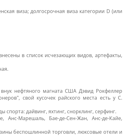
нская виза; долгосрочная виза категории D (или
внесены в список исчезающих видов, артефакты,
чая.
к внук нефтяного магната США Дэвид Рокфеллер
неров", свой кусочек райского места есть у С.
 спорта: дайвинг, яхтинг, снорклинг, серфинг.
, Анс-Марешаль, Бае-де-Сен-Жан, Анс-де-Кайе,
газины беспошлинной торговли, люксовые отели и