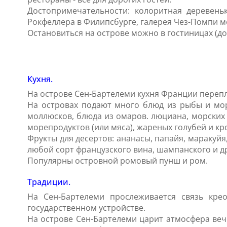
Достопримечательности: колоритная деревеньк
Рокфеллера в Филипсбурге, галерея Чез-Помпи м
Остановиться на острове можно в гостиницах (д
Кухня.
На острове Сен-Бартелеми кухня Франции переп
На островах подают много блюд из рыбы и море
моллюсков, блюда из омаров. люциана, морских
морепродуктов (или мяса), жареных голубей и кр
Фрукты для десертов: ананасы, папайя, маракуйя,
любой сорт французского вина, шампанского и д
Популярны островной ромовый пунш и ром.
Традиции.
На Сен-Бартелеми прослеживается связь кре
государственном устройстве.
На острове Сен-Бартелеми царит атмосфера веч