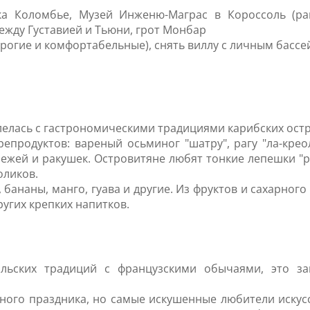
а Коломбье, Музей Инженю-Маграс в Короссоль (рак
ежду Густавией и Тьюни, грот Монбар
орогие и комфортабельные), снять виллу с личным басс
лелась с гастрономическими традициями карибских ост
продуктов: вареный осьминог "шатру", рагу "ла-креол"
 ежей и ракушек. Островитяне любят тонкие лепешки "р
оликов.
 бананы, манго, гуава и другие. Из фруктов и сахарног
ругих крепких напитков.
ольских традиций с французскими обычаями, это за
ного праздника, но самые искушенные любители искус