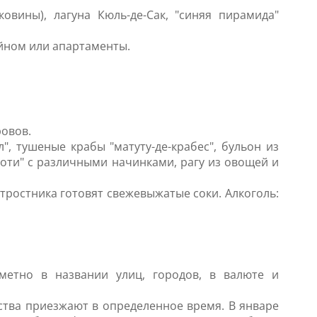
овины), лагуна Кюль-де-Сак, "синяя пирамида"
ейном или апартаменты.
ровов.
, тушеные крабы "матуту-де-крабес", бульон из
оти" с различными начинками, рагу из овощей и
о тростника готовят свежевыжатые соки. Алкоголь:
метно в названии улиц, городов, в валюте и
ства приезжают в определенное время. В январе