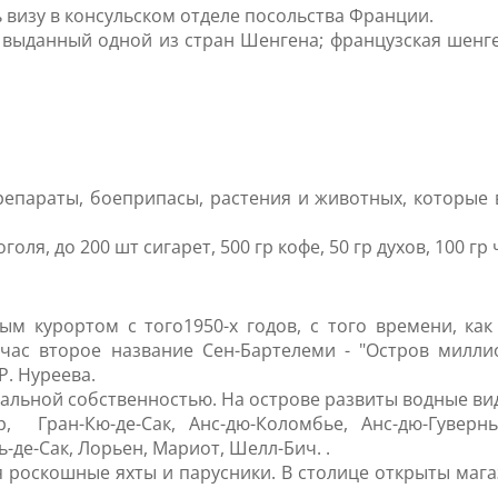
 визу в консульском отделе посольства Франции.
о, выданный одной из стран Шенгена; французская шенге
епараты, боеприпасы, растения и животных, которые 
ля, до 200 шт сигарет, 500 гр кофе, 50 гр духов, 100 гр 
м курортом с того1950-х годов, с того времени, ка
час второе название Сен-Бартелеми - "Остров миллио
Р. Нуреева.
льной собственностью. На острове развиты водные виды
 Гран-Кю-де-Сак, Анс-дю-Коломбье, Анс-дю-Гувернье
-де-Сак, Лорьен, Мариот, Шелл-Бич. .
ся роскошные яхты и парусники. В столице открыты ма