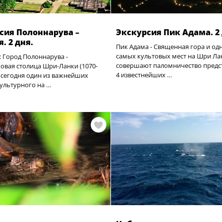
сия Полоннарува –
Экскурсия Пик Адама. 2
. 2 дня.
Пик Адама - Священная гора и од
самых культовых мест на Шри Ла
: Город Полоннарува -
совершают паломничество предс
овая столица Шри-Ланки (1070-
4 известнейших …
 и сегодня один из важнейших
ультурного на …