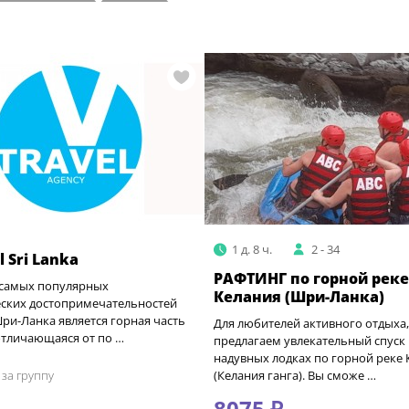
Пешеходные
Водные
1 д. 8 ч.
2 - 34
l Sri Lanka
РАФТИНГ по горной реке
 самых популярных
Келания (Шри-Ланка)
еских достопримечательностей
ри-Ланка является горная часть
Для любителей активного отдыха,
отличающаяся от по …
предлагаем увлекательный спуск
надувных лодках по горной реке 
за группу
(Келания ганга). Вы сможе …
8075 ₽