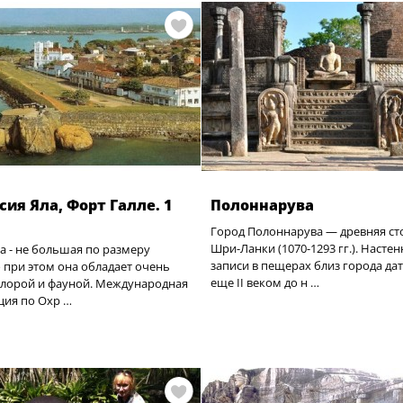
сия Яла, Форт Галле. 1
Полоннарува
Город Полоннарува — древняя ст
Шри-Ланки (1070-1293 гг.). Насте
а - не большая по размеру
записи в пещерах близ города да
о при этом она обладает очень
еще ІІ веком до н …
флорой и фауной. Международная
ция по Охр …