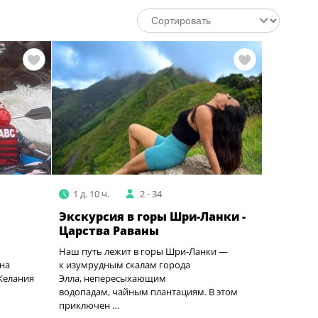
1 д. 10 ч.
2 - 34
Экскурсия в горы Шри-Ланки -
Царства Раваны
Наш путь лежит в горы Шри-Ланки ‌—
 на
к изумрудным скалам города
Келания
Элла, непересыхающим
водопадам, ‌чайным плантациям. В этом
приключен …