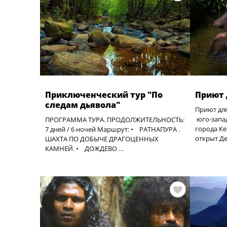
Приключенческий тур "По
Приют 
следам дьявола"
Приют дл
юго-запад
ПРОГРАММА ТУРА. ПРОДОЛЖИТЕЛЬНОСТЬ:
города Ке
7 дней / 6 ночей Маршрут: • РАТНАПУРА .
открыт Д
ШАХТА ПО ДОБЫЧЕ ДРАГОЦЕННЫХ
КАМНЕЙ. • ДОЖДЕВО …