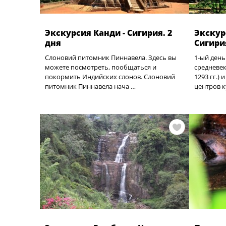
Экскурсия Канди - Сигирия. 2
Экскур
дня
Сигирия
Слоновий питомник Пиннавела. Здесь вы
1-ый день
можете посмотреть, пообщаться и
средневек
покормить Индийских слонов. Слоновий
1293 гг.)
питомник Пиннавела нача …
центров к