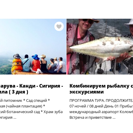
рува - Канди - Сигирия -
Комбинируем рыбалку 
а ( 3 дня )
экскурсиями
й питомник * Сад специй *
ПРОГРАММА ТУРА. ПРОДОЛЖИТЕ
ая (чайная плантация) *
07 ночей / 08 дней День 01 Прибы
ий ботанический сад * Храм зуба
международный аэрапорт Колом
игирия …
Встреча и приветствие …