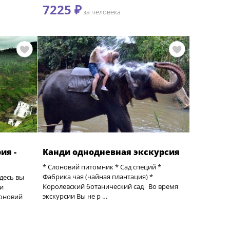
7225 ₽
за человека
ия -
Канди однодневная экскурсия
* Слоновий питомник * Сад специй *
Фабрика чая (чайная плантация) *
десь вы
Королевский ботанический сад Во время
и
экскурсии Вы не р …
лоновий