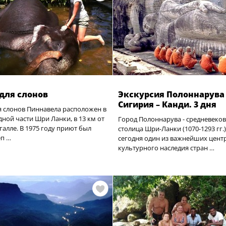
для слонов
Экскурсия Полоннарува 
Сигирия – Канди. 3 дня
я слонов Пиннавела расположен в
ной части Шри Ланки, в 13 км от
Город Полоннарува - средневеко
галле. В 1975 году приют был
столица Шри-Ланки (1070-1293 гг.)
еп …
сегодня один из важнейших цент
культурного наследия стран …