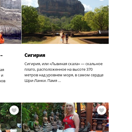
–
Сигирия
Сигирия, или «Львиная скала» — скальное
плато, расположенное на высоте 370
вая
метров над уровнем моря, в самом сердце
 и
Шри-Ланки. Памя …
ров