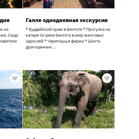
 дня
Галле однодневная экскурсия
но из
* Буддийский храм в Бентоте * Прогулка на
нке. Сюда
катере по реке Бентота в мир манговых
тавители
зарослей * Черепашья ферма * Шахта
драгоценных …