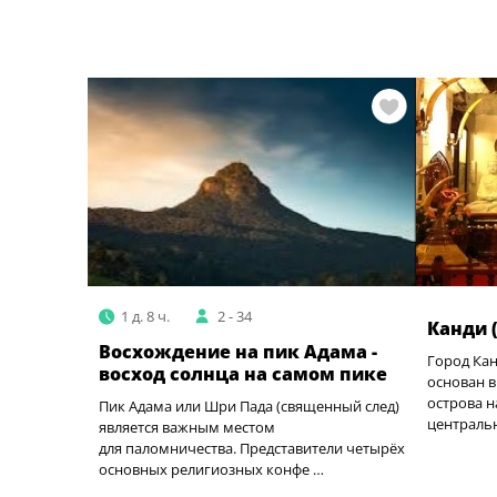
1 д. 8 ч.
2 - 34
Канди 
Восхождение на пик Адама -
Город Кан
восход солнца на самом пике
основан в
острова н
Пик Адама или Шри Пада (священный след)
централь
является важным местом
для паломничества. Представители четырёх
основных религиозных конфе …