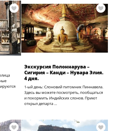
Экскурсия Полоннарува –
Сигирия – Канди – Нувара Элия.
олица
4 дня.
нные
тируются
1-ый день: Слоновий питомник Пиннавела.
Здесь вы можете посмотреть, пообщаться
и покормить Индийских слонов. Приют
открыл департа …