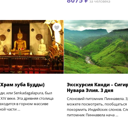
за человека
(Храм зуба Будды)
Экскурсия Канди – Сигир
Нувара Элия. 3 дня
ди, или Senkadagalapura, был
 XIV веке. Эта древняя столица
Слоновий питомник Пиннавела. З
аходится в горном массиве
можете посмотреть, пообщаться 
ной части …
покормить Индийских слонов. С
питомник Пиннавела нача …