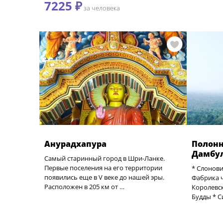
7225 ₽
за человека
Анурадхапура
Полонна
Дамбулл
Самый старинный город в Шри-Ланке.
Первые поселения на его территории
* Слонови
появились еще в V веке до нашей эры.
Фабрика ч
Расположен в 205 км от …
Королевск
Будды * С