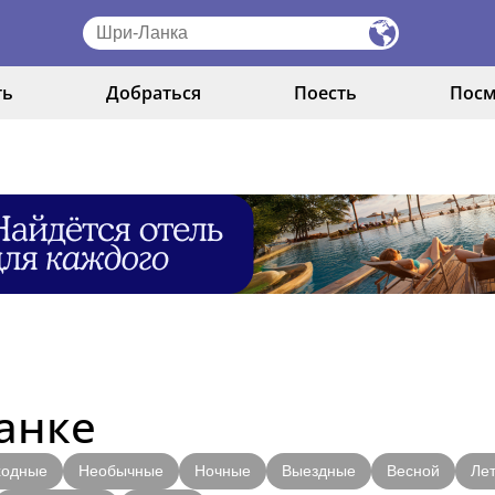
ть
Добраться
Поесть
Посм
анке
ходные
Необычные
Ночные
Выездные
Весной
Ле