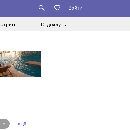
Войти
отреть
Отдохнуть
том
ещё