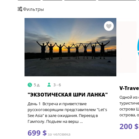
Осенью
Зимой
На автобусе
На автомобиле
Фильтры
5 д.
3 - 6
V-Trave
"ЭКЗОТИЧЕСКАЯ ШРИ ЛАНКА"
Одной из
туристич
День 1 Встреча и приветствие
острова Ш
русскоговорящим представителем "Let's
острова, 
See Asia" в зале ожидания. Переезд в
Гамполу. Подъем на верш …
200 $
699 $
за человека