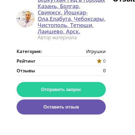
Казань, Болгар,
Свияжск, Йошкар-
Ола,Елабуга, Чебоксары,
Чистополь, Тетюши,
Лаишево, Арск.
Автор материала
Категория:
Игрушки
Рейтинг
0
Отзывы
0
Отправить запрос
Оставить отзыв