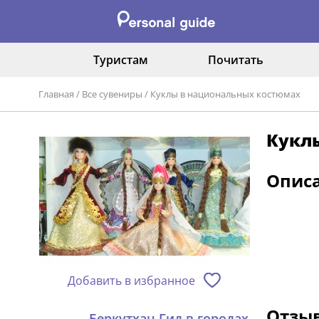
Туристам
Почитать
Главная
/
Все сувениры
/
Куклы в национальных костюмах
Кукл
Опис
Добавить в избранное
Отзыв
Беркутхан Гид в городах