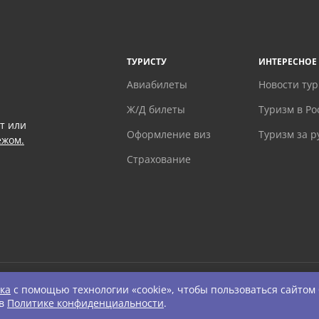
ТУРИСТУ
ИНТЕРЕСНОЕ
Авиабилеты
Новости ту
Ж/Д билеты
Туризм в Ро
т или
Оформление виз
Туризм за 
ежом.
Страхование
ка
с помощью технологии «cookie», чтобы пользоваться сайтом
ts Reserved.
 в
Политике конфиденциальности
.