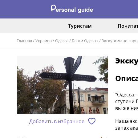
Туристам
Почита
Главная
/
Украина
/
Одесса
/
Блоги Одессы
/
Экскурсии по горо
Экску
Опис
"Одесса 
ступени 
вы же нич
Наша экс
Добавить в избранное
запах ак