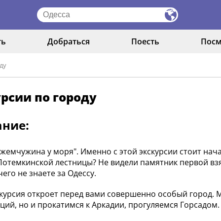
ть
Добраться
Поесть
Посм
ду
рсии по городу
ание:
- жемчужина у моря". Именно с этой экскурсии стоит нач
Потемкинской лестницы? Не видели памятник первой взят
его не знаете за Одессу.
курсия откроет перед вами совершенно особый город. М
аций, но и прокатимся к Аркадии, прогуляемся Горсадом.