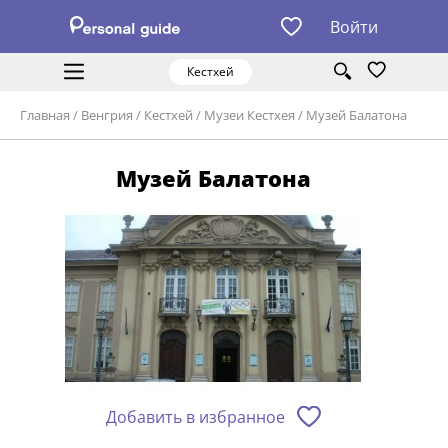
Войти
Кестхей
Главная
/
Венгрия
/
Кестхей
/
Музеи Кестхея
/
Музей Балатона
Музей Балатона
Добавить в избранное