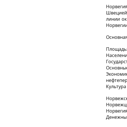
Норвегия
Швецией 
линии ок
Норвегии
Основная
Площадь:
Населени
Государс
Основные
Экономи
нефтепе
Культура
Норвежск
Норвежцы
Норвегия
Денежные