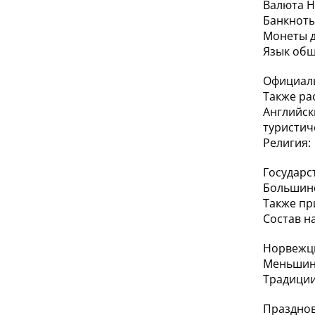
Валюта Н
Банкноты 
Монеты до
Язык общ
Официаль
Также ра
Английс
туристич
Религия:
Государс
Большинс
Также пр
Состав н
Норвежцы
Меньшинс
Традиции
Празднов