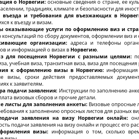
ция о Норвегии:
основные сведения о стране, ее куль
населении, традициях, климате и безопасности для инос
 въезда и требования для въезжающих в Норвег
хся к въезду и визам.
ы оказывающие услуги по оформлению виз и стр
 консультаций по сбору документов, оформлении виз и
живающие организации:
адреса и телефоны органи
ов и информацией о визах в
Норвегию
.
з для посещения Норвегии с разными целями:
по
иза, учебная виза, транзитная виза, виза для посещения
ния к оформлению визы в Норвегию:
информация 
ие визы, сроки действия предоставляемых докумен
иях к заявителям.
ра подачи заявления:
Инструкции по заполнению анкет
плата визовых сборов и прочие детали.
е листы для заполнения анкеты:
Визовые опросные л
ребования к заполнению опросных листов для разных ви
подачи заявления на визу Норвегии онлайн:
онл
сть подачи заявления на визу онлайн и процесс его ра
формления визы:
информация о том, сколько врем
е визы.