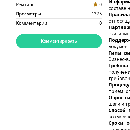
Информа
Рейтинг
0
составе 
Просмотры
1375
Правила
относящи
Комментарии
0
Партнер
оказанию
Поддер
Комментировать
документ
Типы ви
бизнес-в
Требова
получен
требован
Процеду
прием, о
Опросны
шаги и т
Способ 
возможно
Сроки о
получени