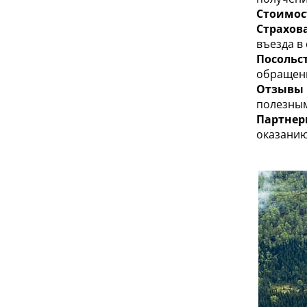
Стоимос
Страхов
въезда в 
Посольс
обращен
Отзывы 
полезным
Партнер
оказанию