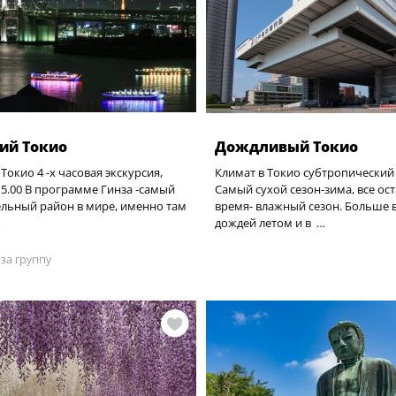
ий Токио
Дождливый Токио
Токио 4 -х часовая экскурсия,
Климат в Токио субтропический
15.00 В программе Гинза -самый
Самый сухой сезон-зима, все ос
льный район в мире, именно там
время- влажный сезон. Больше 
…
дождей летом и в …
за группу