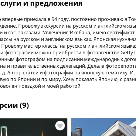
слуги и предложения
 впервые приехала в 94 году, постоянно проживаю в Ток
дение. Провожу экскурсии на русском и английском язы
и и гос. заказами. Увлечения:Икебана, имею сертифика
лассы на русском и английском языках. Японская кухня-
 Провожу мастер классы на русском и английском языка
и фотографии можно приобрести в фотоагенстве Getty I
нным фотографом на подписании международных догово
тина и правительственных делегаций. Делала фоторепор
т. д. Автор статей и фотографий на японскую тематику. 
вую по Японии и по миру. Хочу показать Японию, с разн
доволен поездкой и моей работой.
рсии (9)