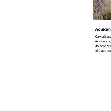
Асикаг
Самый зн
Асикага ж
до середи
350 дерев