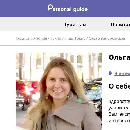
Туристам
Почита
Главная
/
Япония
/
Токио
/
Гиды Токио
/
Ольга Запорожская
Ольг
Япония
О себ
Здравств
удивител
Вам, экс
интересн