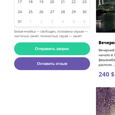
17
18
19
20
21
22
23
24
25
26
27
28
29
30
31
1
2
3
4
5
6
Белая ячейка — свободен, половина серым —
частично занят, полностью серая — занят.
Вечерн
Отправить запрос
Вечерний 
начало в 
фешенебе
Оставить отзыв
располо 
240 $