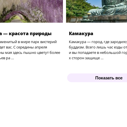
а — красота природы
Камакура
аменитый в мире парк вистерий
Камакура — город, где зародилс
дет вас. С середины апреля
буддизм. Всего лишь час езды о
ны мая здесь пышно цветут более
и вы попадаете в небольшой гор
ьев ра …
х сторон защище …
Показать все