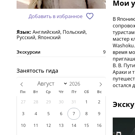
Мои у
Добавить в избранное
В Японию
сопровож
Язык:
Английский, Польский,
туристам
Русский, Японский
мастер к
Washoku.
Экскурсии
9
время мо
приглаше
В. В. Пу
Занятость гида
Араки и 
путешест
остался 
Пн
Вт
Ср
Чт
Пт
Сб
Вс
27
28
29
30
31
1
2
Экску
3
4
5
6
7
8
9
10
11
12
13
14
15
16