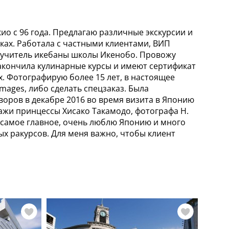
ио с 96 года. Предлагаю различные экскурсии и
ках. Работала с частными клиентами, ВИП
т учитель икебаны школы Икенобо. Провожу
закончила кулинарные курсы и имеют сертификат
х. Фотографирую более 15 лет, в настоящее
mages, либо сделать спецзаказ. Была
ров в декабре 2016 во время визита в Японию
тажи принцессы Хисако Такамодо, фотографа Н.
И, самое главное, очень люблю Японию и много
ых ракурсов. Для меня важно, чтобы клиент