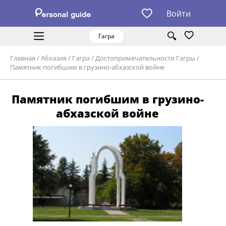
Войти
Гагра
Главная
/
Абхазия
/
Гагра
/
Достопримечательности Гагры
/
Памятник погибшим в грузино-абхазской войне
Памятник погибшим в грузино-
абхазской войне