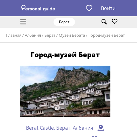
Войти
Берат
Главная
/
Албания
/
Берат
/
Музеи Берата
/
Город-музей Берат
Город-музей Берат
Berat Castle, Берат, Албания