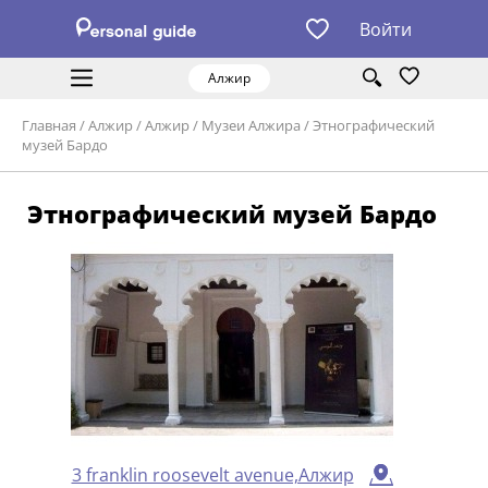
Войти
Алжир
Главная
/
Алжир
/
Алжир
/
Музеи Алжира
/
Этнографический
музей Бардо
Этнографический музей Бардо
3 franklin roosevelt avenue,Алжир