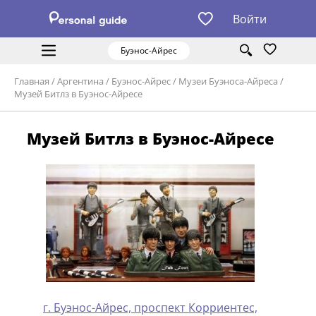
Войти
Буэнос-Айрес
Главная
/
Аргентина
/
Буэнос-Айрес
/
Музеи Буэноса-Айреса
/
Музей Битлз в Буэнос-Айресе
Музей Битлз в Буэнос-Айресе
г. Буэнос-Айрес, проспект Корриентес,