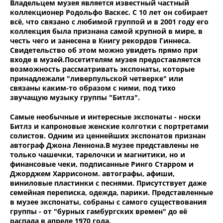
Владельцем музея является известный частный
коллекционер Родольфо Васкес. С 10 лет он собирает
всё, что связано с любимой группой и в 2001 году его
коллекция была признана самой крупной в мире, в
честь чего и занесена в Книгу рекордов Гиннеса.
Свидетельство об этом можно увидеть прямо при
входе в музей.Посетителям музея предоставляется
возможность рассматривать экспонаты, которые
принадлежали "ливерпульской четверке" или
связаны каким-то образом с ними, под тихо
звучащую музыку группы "Битлз".
Самые необычные и интересные экспонаты - носки
Битлз и капроновые женские колготки с портретами
солистов. Одним из ценнейших экспонатов признан
автограф Джона Леннона.В музее представлены не
только чашечки, тарелочки и магнитики, но и
финансовые чеки, подписанные Ринго Старром и
Джорджем Харрисоном. автографы, афиши,
виниловые пластинки с песнями. Присутствует даже
семейная переписка, одежда, парики. Представленные
в музее экспонаты, собраны с самого существования
группы - от "бурных гамбургских времен" до её
распада в апреле 1970 года.