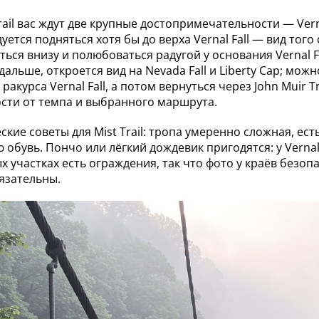
rail вас ждут две крупные достопримечательности — Verna
уется подняться хотя бы до верха Vernal Fall — вид тог
ться внизу и полюбоваться радугой у основания Vernal F
альше, откроется вид на Nevada Fall и Liberty Cap; можн
ракурса Vernal Fall, а потом вернуться через John Muir Tr
сти от темпа и выбранного маршрута.
ские советы для Mist Trail: тропа умеренно сложная, ест
 обувь. Пончо или лёгкий дождевик пригодятся: у Vernal
х участках есть ограждения, так что фото у краёв безоп
язательны.