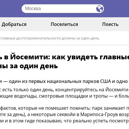
Добраться
Поселиться
Поесть
ь главные достопримечательности долины за один день
ь в Йосемити: как увидеть главн
ы за один день
 — один из первых национальных парков США и одно 
ас есть только один день, концентрируйтесь на Йосемит
ющие водопады, смотровые площадки и тропы — и больш
фактов, которые не помешает помнить: парк занимает по
ите за день), а некоторые секвойи в Марипоса-Гроув воз
ли и в этом гиде показываю, что реально успеть посмотр