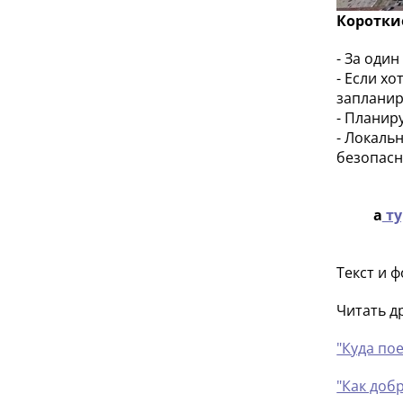
Коротки
- За оди
- Если х
запланир
- Планир
- Локаль
безопасн
а
т
Текст и 
Читать д
"Куда пое
"Как доб