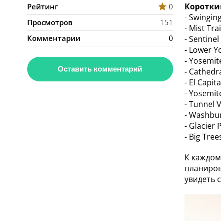
Коротки
Рейтинг
0
- Swingin
Просмотров
151
- Mist Tr
Комментарии
0
- Sentine
- Lower Y
- Yosemit
Оставить комментарий
- Cathedr
- El Capi
- Yosemit
- Tunnel 
- Washbu
- Glacier 
- Big Tre
К каждом
планиров
увидеть 