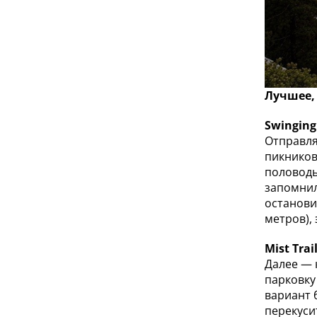
Лучшее,
Swinging
Отправля
пикников
половодь
запомнил
останови
метров),
Mist Tra
Далее — 
парковку 
вариант 
перекуси