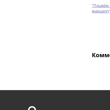
"Плывём 
маршрут
Комме