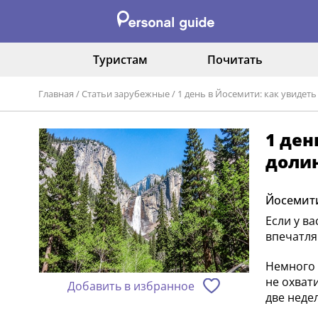
Туристам
Почитать
Главная
/
Статьи зарубежные
/
1 день в Йосемити: как увидет
1 ден
долин
Йосемити
Если у в
впечатля
Немного 
не охват
Добавить в избранное
две неде