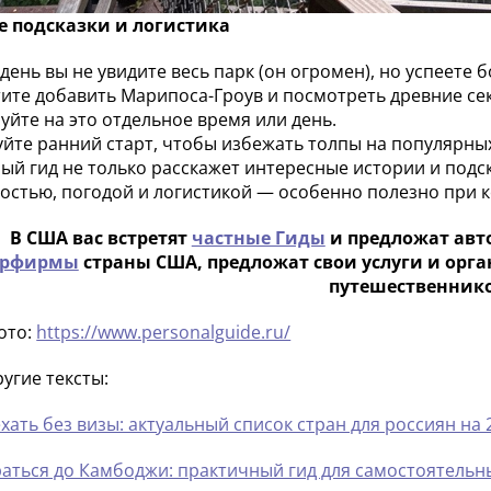
е подсказки и логистика
н день вы не увидите весь парк (он огромен), но успеет
отите добавить Марипоса-Гроув и посмотреть древние сек
уйте на это отдельное время или день.
уйте ранний старт, чтобы избежать толпы на популярны
ный гид не только расскажет интересные истории и подс
остью, погодой и логистикой — особенно полезно при к
В США вас встретят
частные Гиды
и предложат авт
урфирмы
страны США, предложат свои услуги и орг
путешественнико
фото:
https://www.personalguide.ru/
ругие тексты:
хать без визы: актуальный список стран для россиян на 
раться до Камбоджи: практичный гид для самостоятель