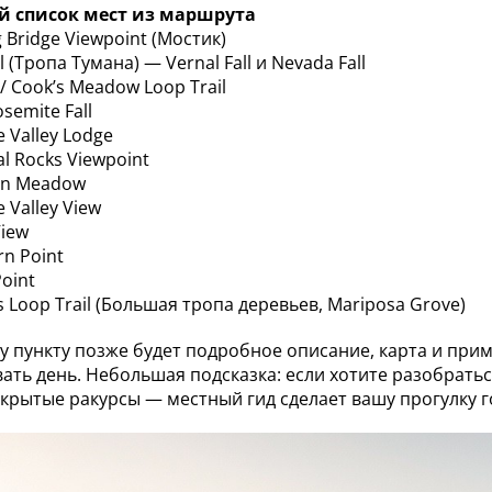
й список мест из маршрута
g Bridge Viewpoint (Мостик)
ail (Тропа Тумана) — Vernal Fall и Nevada Fall
l / Cook’s Meadow Loop Trail
osemite Fall
e Valley Lodge
al Rocks Viewpoint
tan Meadow
e Valley View
View
rn Point
Point
es Loop Trail (Большая тропа деревьев, Mariposa Grove)
у пункту позже будет подробное описание, карта и пр
ать день. Небольшая подсказка: если хотите разобратьс
скрытые ракурсы — местный гид сделает вашу прогулку г