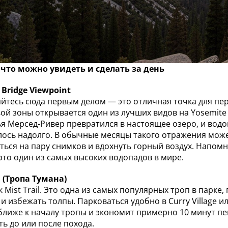
 что можно увидеть и сделать за день
 Bridge Viewpoint
йтесь сюда первым делом — это отличная точка для пер
ой зоны открывается один из лучших видов на Yosemite F
я Мерсед-Ривер превратился в настоящее озеро, и водо
ось надолго. В обычные месяцы такого отражения может 
ться на пару снимков и вдохнуть горный воздух. Напомню:
 это один из самых высоких водопадов в мире.
il (Тропа Тумана)
к Mist Trail. Это одна из самых популярных троп в парке
и избежать толпы. Парковаться удобно в Curry Village ил
ближе к началу тропы и экономит примерно 10 минут пешко
ть до или после похода.