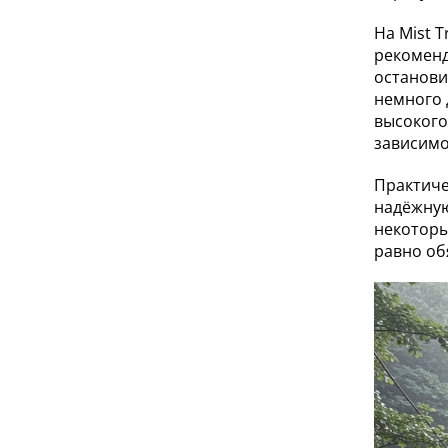
На Mist T
рекоменд
останови
немного д
высокого 
зависимо
Практиче
надёжную
некоторы
равно об