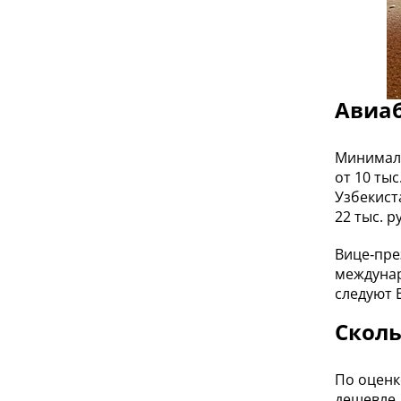
Авиаб
Минималь
от 10 ты
Узбекист
22 тыс. р
Вице‑пре
междунар
следуют 
Сколь
По оценк
дешевле,