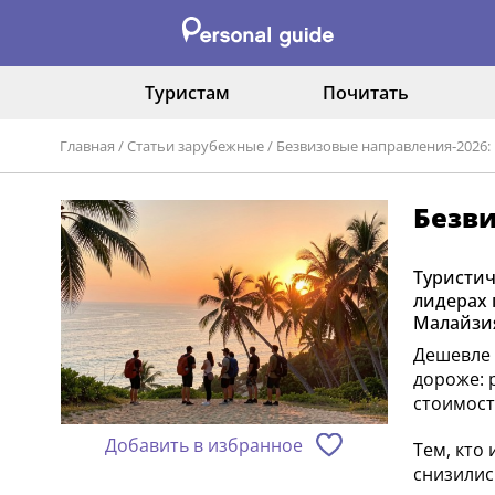
Туристам
Почитать
Главная
/
Статьи зарубежные
/
Безвизовые направления‑2026: 
Безви
Туристич
лидерах 
Малайзия
Дешевле 
дороже: 
стоимост
Добавить в избранное
Тем, кто
снизилис