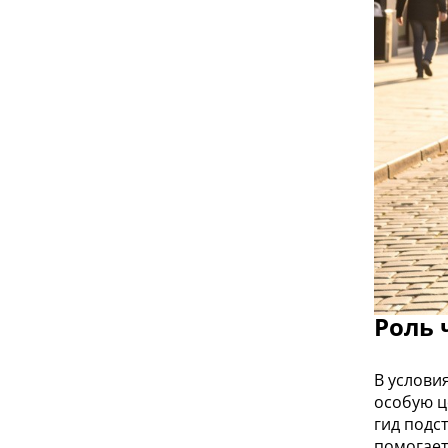
Роль 
В услови
особую ц
гид подс
помогает