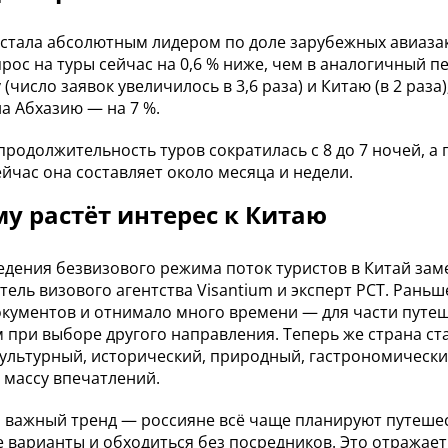
стала абсолютным лидером по доле зарубежных авиазака
рос на туры сейчас на 0,6 % ниже, чем в аналогичный пе
(число заявок увеличилось в 3,6 раза) и Китаю (в 2 раза
на Абхазию — на 7 %.
продолжительность туров сократилась с 8 до 7 ночей, 
ейчас она составляет около месяца и недели.
у растёт интерес к Китаю
едения безвизового режима поток туристов в Китай заме
тель визового агентства Visantium и эксперт РСТ. Ран
окументов и отнимало много времени — для части пут
 при выборе другого направления. Теперь же страна ст
культурный, исторический, природный, гастрономический
 массу впечатлений.
 важный тренд — россияне всё чаще планируют путешес
 варианты и обходиться без посредников. Это отражае