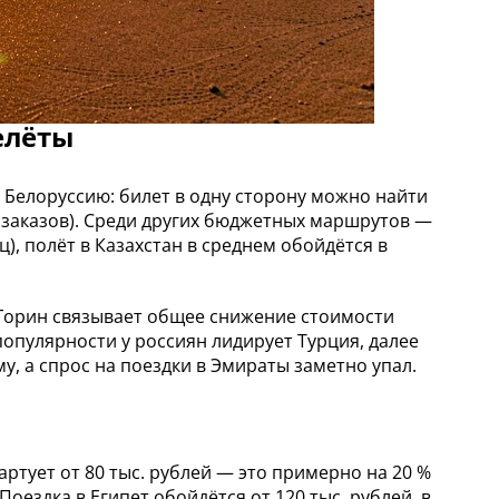
елёты
Белоруссию: билет в одну сторону можно найти
виазаказов). Среди других бюджетных маршрутов —
ц), полёт в Казахстан в среднем обойдётся в
 Горин связывает общее снижение стоимости
опулярности у россиян лидирует Турция, далее
му, а спрос на поездки в Эмираты заметно упал.
артует от 80 тыс. рублей — это примерно на 20 %
оездка в Египет обойдётся от 120 тыс. рублей, в