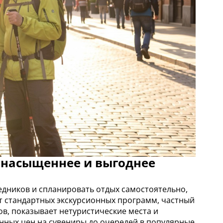
у насыщеннее и выгоднее
редников и спланировать отдых самостоятельно,
от стандартных экскурсионных программ, частный
в, показывает нетуристические места и
нных цен на сувениры до очередей в популярные