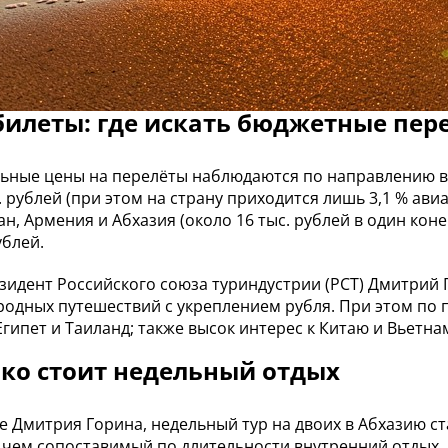
илеты: где искать бюджетные пер
ные цены на перелёты наблюдаются по направлению в 
с. рублей (при этом на страну приходится лишь 3,1 % а
ан, Армения и Абхазия (около 16 тыс. рублей в один коне
ублей.
зидент Российского союза туриндустрии (РСТ) Дмитрий
одных путешествий с укреплением рубля. При этом по п
Египет и Таиланд; также высок интерес к Китаю и Вьетна
ко стоит недельный отдых
е Дмитрия Горина, недельный тур на двоих в Абхазию ст
 чем сопоставимый по длительности внутренний отдых. П