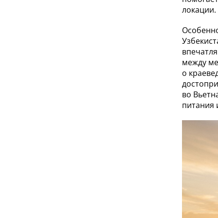
локации.
Особенно
Узбекист
впечатля
между ме
о краеве
достопри
во Вьетн
питания 