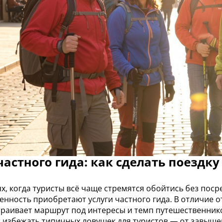
частного гида: как сделать поездк
ях, когда туристы всё чаще стремятся обойтись без пос
енность приобретают услуги частного гида. В отличие 
траивает маршрут под интересы и темп путешественнико
 избежать типичных ловушек для туристов — от завыше