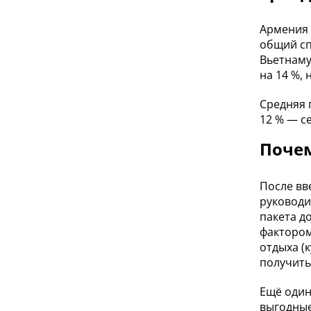
Армения 
общий сп
Вьетнаму 
на 14 %, 
Средняя 
12 % — с
Почем
После вв
руководи
пакета д
фактором
отдыха (
получить
Ещё один
выгодные