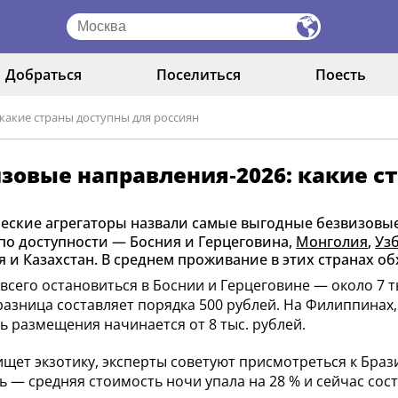
Добраться
Поселиться
Поесть
какие страны доступны для россиян
зовые направления‑2026: какие с
еские агрегаторы назвали самые выгодные безвизовые 
по доступности — Босния и Герцеговина,
Монголия
,
Уз
 и Казахстан. В среднем проживание в этих странах обхо
всего остановиться в Боснии и Герцеговине — около 7 т
разница составляет порядка 500 рублей. На Филиппинах,
ь размещения начинается от 8 тыс. рублей.
 ищет экзотику, эксперты советуют присмотреться к Браз
ь — средняя стоимость ночи упала на 28 % и сейчас сост