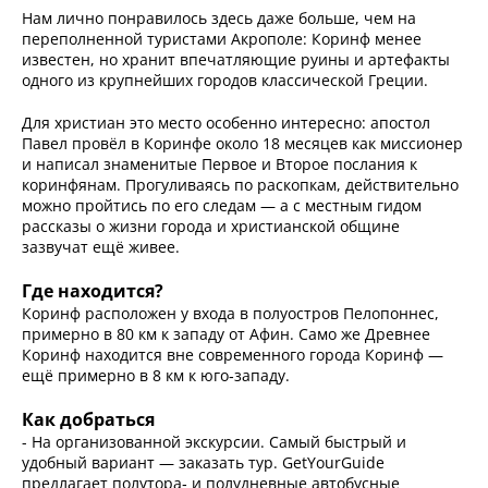
Нам лично понравилось здесь даже больше, чем на
переполненной туристами Акрополе: Коринф менее
известен, но хранит впечатляющие руины и артефакты
одного из крупнейших городов классической Греции.
Для христиан это место особенно интересно: апостол
Павел провёл в Коринфе около 18 месяцев как миссионер
и написал знаменитые Первое и Второе послания к
коринфянам. Прогуливаясь по раскопкам, действительно
можно пройтись по его следам — а с местным гидом
рассказы о жизни города и христианской общине
зазвучат ещё живее.
Где находится?
Коринф расположен у входа в полуостров Пелопоннес,
примерно в 80 км к западу от Афин. Само же Древнее
Коринф находится вне современного города Коринф —
ещё примерно в 8 км к юго‑западу.
Как добраться
- На организованной экскурсии. Самый быстрый и
удобный вариант — заказать тур. GetYourGuide
предлагает полутора‑ и полудневные автобусные