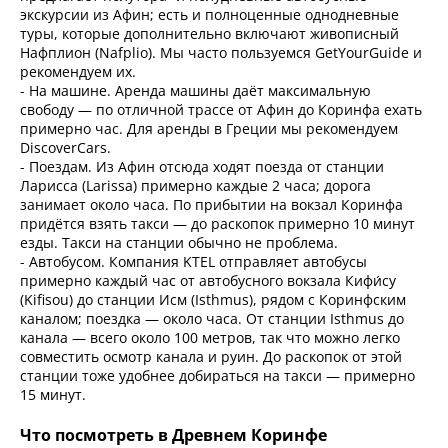
экскурсии из Афин; есть и полноценные однодневные
туры, которые дополнительно включают живописный
Нафплион (Nafplio). Мы часто пользуемся GetYourGuide и
рекомендуем их.
- На машине. Аренда машины даёт максимальную
свободу — по отличной трассе от Афин до Коринфа ехать
примерно час. Для аренды в Греции мы рекомендуем
DiscoverCars.
- Поездам. Из Афин отсюда ходят поезда от станции
Ларисса (Larissa) примерно каждые 2 часа; дорога
занимает около часа. По прибытии на вокзал Коринфа
придётся взять такси — до раскопок примерно 10 минут
езды. Такси на станции обычно не проблема.
- Автобусом. Компания KTEL отправляет автобусы
примерно каждый час от автобусного вокзала Кифи́су
(Kifisou) до станции Исм (Isthmus), рядом с Коринфским
каналом; поездка — около часа. От станции Isthmus до
канала — всего около 100 метров, так что можно легко
совместить осмотр канала и руин. До раскопок от этой
станции тоже удобнее добираться на такси — примерно
15 минут.
Что посмотреть в Древнем Коринфе