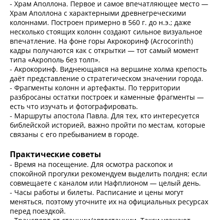
- Храм Аполлона. Первое и самое впечатляющее место —
Храм Аполлона с характерными древнегреческими
колоннами. Построен примерно в 560 г. до н.э.; даже
несколько стоящих колонн создают сильное визуальное
впечатление. На фоне горы Акрокоринф (Acrocorinth)
кадры получаются как с открытки — тот самый момент
типа «Акрополь без толп».
- Акрокоринф. Виднеющаяся на вершине холма крепость
даёт представление о стратегическом значении города.
- Фрагменты колонн и артефакты. По территории
разбросаны остатки построек и каменные фрагменты —
есть что изучать и фотографировать.
- Маршруты апостола Павла. Для тех, кто интересуется
библейской историей, важно пройти по местам, которые
связаны с его пребыванием в городе.
Практические советы
- Время на посещение. Для осмотра раскопок и
спокойной прогулки рекомендуем выделить полдня; если
совмещаете с каналом или Нафплионом — целый день.
- Часы работы и билеты. Расписание и цены могут
меняться, поэтому уточните их на официальных ресурсах
перед поездкой.