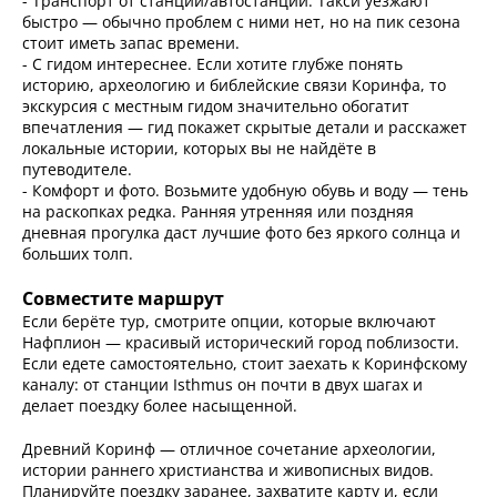
- Транспорт от станции/автостанции. Такси уезжают
быстро — обычно проблем с ними нет, но на пик сезона
стоит иметь запас времени.
- С гидом интереснее. Если хотите глубже понять
историю, археологию и библейские связи Коринфа, то
экскурсия с местным гидом значительно обогатит
впечатления — гид покажет скрытые детали и расскажет
локальные истории, которых вы не найдёте в
путеводителе.
- Комфорт и фото. Возьмите удобную обувь и воду — тень
на раскопках редка. Ранняя утренняя или поздняя
дневная прогулка даст лучшие фото без яркого солнца и
больших толп.
Совместите маршрут
Если берёте тур, смотрите опции, которые включают
Нафплион — красивый исторический город поблизости.
Если едете самостоятельно, стоит заехать к Коринфскому
каналу: от станции Isthmus он почти в двух шагах и
делает поездку более насыщенной.
Древний Коринф — отличное сочетание археологии,
истории раннего христианства и живописных видов.
Планируйте поездку заранее, захватите карту и, если