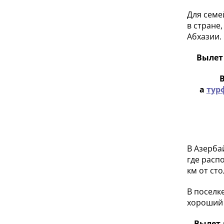
Для семе
в стране
Абхазии.
Вылет 
а
тур
В Азерба
где расп
км от ст
В поселке
хороший 
Вылет л