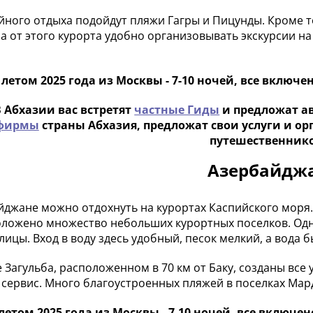
йного отдыха подойдут пляжи Гагры и Пицунды. Кроме т
, а от этого курорта удобно организовывать экскурсии 
летом 2025 года из Москвы - 7-10 ночей, все включено 
В Абхазии вас встретят
частные Гиды
и предложат а
фирмы
страны Абхазия, предложат свои услуги и о
путешественнико
Азербайдж
йджане можно отдохнуть на курортах Каспийского моря.
оложено множество небольших курортных поселков. Одн
олицы. Вход в воду здесь удобный, песок мелкий, а вода 
 Загульба, расположенном в 70 км от Баку, созданы все 
сервис. Много благоустроенных пляжей в поселках Мардак
етом 2025 года из Москвы - 7-10 ночей, все включено 