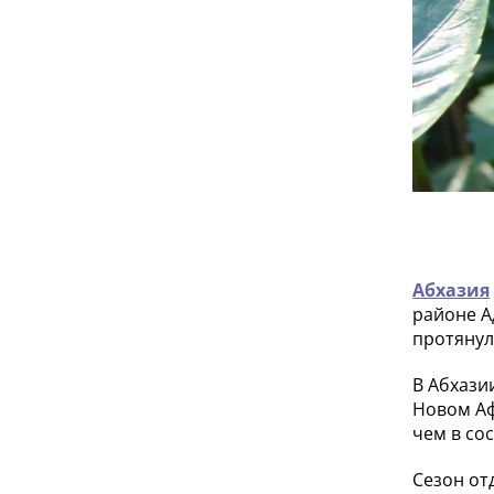
Абхазия
районе А
протянул
В Абхази
Новом Аф
чем в со
Сезон от