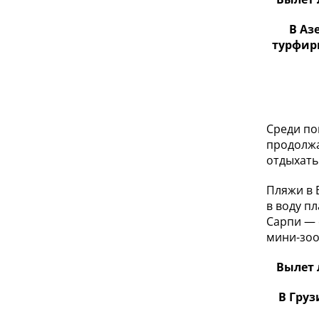
В Аз
турфир
Среди по
продолжа
отдыхать
Пляжи в 
в воду п
Сарпи — 
мини-зоо
Вылет л
В Груз