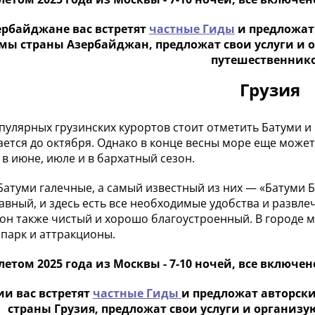
ербайджане вас встретят
частные Гиды
и предложат
мы страны Азербайджан, предложат свои услуги и 
путешественнико
Грузия
пулярных грузинских курортов стоит отметить Батуми и 
ется до октября. Однако в конце весны море еще может
 в июне, июле и в бархатный сезон.
Батуми галечные, а самый известный из них — «Батуми Б
лавный, и здесь есть все необходимые удобства и развл
он также чистый и хорошо благоустроенный. В городе мо
парк и аттракционы.
етом 2025 года из Москвы - 7-10 ночей, все включено 
ии вас встретят
частные Гиды
и предложат авторск
страны Грузия, предложат свои услуги и организ