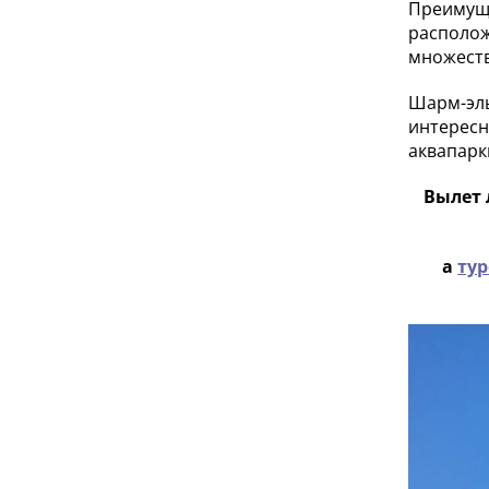
Преимуще
располож
множеств
Шарм-эль
интересн
аквапарк
Вылет л
а
ту