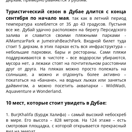
Туристический сезон в Дубае длится с конца
сентября по начало мая
, так как в летний период
температура колеблется от 35 до 43 градусов. Пустыня
все же. Дубай удачно расположен на берегу Персидского
залива и славится своими пляжными парками -
AlMamzarPark и JumeirahBeachPark. Входной билет туда
стоит 5 дирхам, в этих парках есть вся инфраструктура –
небольшие парковки, бары и рестораны. Сами пляжи
поддерживаются в чистоте – все водоросли убираются,
мусора нет, а лежаки стоят на почтительном расстоянии
друг от друга. На пляжах можно просто полежать на
солнышке, а можно и отдохнуть более активно –
покататься на «банане», на водных лыжах или заняться
дайвингом, а можно посетить аквапарки - WildWadi,
Aquaventure и Wonderland.
10 мест, которые стоит увидеть в Дубае:
1. BurjKhalifa (Бурдж Халифа) – самый высокий небоскреб
в мире. Его высота – 828 метров. На 124 этаже – есть
смотровая площадка, с которой открывается прекрасный
вид на эмират.