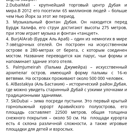
2.DubaiMall - крупнейший торговый центр Дубая и
мира.В 2012 его посетили 65 миллионов людей – больше
чем Нью Йорк за этот же период.
3. Музыкальный фонтан Дубая. Он находится перед
Бурдж Халифа, его струи достигают высоты 275 метров,
при этом играет музыка и фонтан «танцует».
4. BurjAlArab (Бурдж Аль Араб) – один из немногих в мире
7-звёздочных отелей. Он построен на искусственном
острове в 280-метрах от берега, с которым соединен
мостом. Название переводится как парус, чьи формы и
напоминает здание этого отеля.
5. PalmJumeirah (Пальма Джумейра) – искусственный
архипелаг остров, имеющий форму пальмы с 16-ю
ветвями. На островах проживают около 500 000 человек.
6. AlBastakiya (Аль Бастакия) – исторический район Дубая,
где можно увидеть старинный Дубай с узкими улочками и
традиционными зданиями.
7. SkiDubai – зима посреди пустыни. Это первый крытый
горнолыжный курорт Аравийского полуострова, его
площадь составляет 22500 метров, общая толщина
снежного покрытия – около 50 см. На площади курорта
есть 4 склона различной сложности, а также игровые
площадки для детей и взрослых.