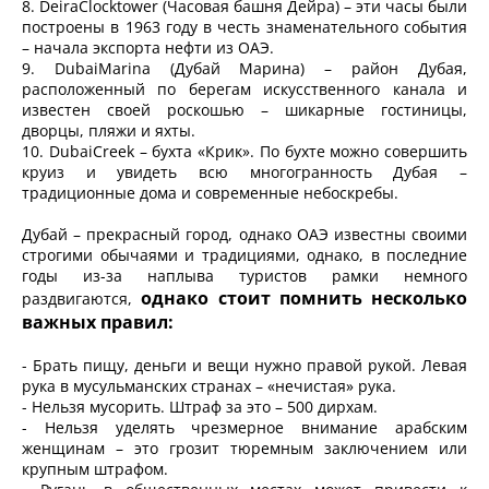
8. DeiraClocktower (Часовая башня Дейра) – эти часы были
построены в 1963 году в честь знаменательного события
– начала экспорта нефти из ОАЭ.
9. DubaiMarina (Дубай Марина) – район Дубая,
расположенный по берегам искусственного канала и
известен своей роскошью – шикарные гостиницы,
дворцы, пляжи и яхты.
10. DubaiCreek – бухта «Крик». По бухте можно совершить
круиз и увидеть всю многогранность Дубая –
традиционные дома и современные небоскребы.
Дубай – прекрасный город, однако ОАЭ известны своими
строгими обычаями и традициями, однако, в последние
годы из-за наплыва туристов рамки немного
однако стоит помнить несколько
раздвигаются,
важных правил:
- Брать пищу, деньги и вещи нужно правой рукой. Левая
рука в мусульманских странах – «нечистая» рука.
- Нельзя мусорить. Штраф за это – 500 дирхам.
- Нельзя уделять чрезмерное внимание арабским
женщинам – это грозит тюремным заключением или
крупным штрафом.