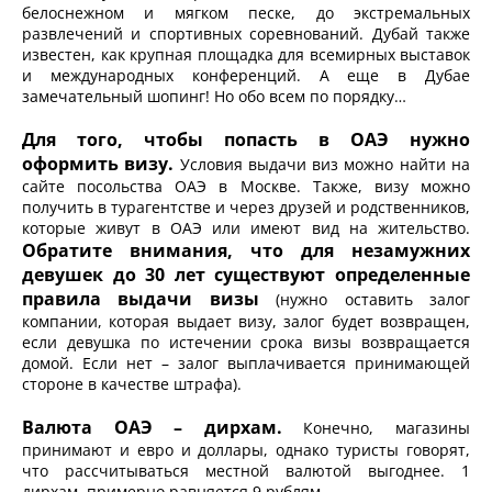
белоснежном и мягком песке, до экстремальных
развлечений и спортивных соревнований. Дубай также
известен, как крупная площадка для всемирных выставок
и международных конференций. А еще в Дубае
замечательный шопинг! Но обо всем по порядку…
Для того, чтобы попасть в ОАЭ нужно
оформить визу.
Условия выдачи виз можно найти на
сайте посольства ОАЭ в Москве. Также, визу можно
получить в турагентстве и через друзей и родственников,
которые живут в ОАЭ или имеют вид на жительство.
Обратите внимания, что для незамужних
девушек до 30 лет существуют определенные
правила выдачи визы
(нужно оставить залог
компании, которая выдает визу, залог будет возвращен,
если девушка по истечении срока визы возвращается
домой. Если нет – залог выплачивается принимающей
стороне в качестве штрафа).
Валюта ОАЭ – дирхам.
Конечно, магазины
принимают и евро и доллары, однако туристы говорят,
что рассчитываться местной валютой выгоднее. 1
дирхам, примерно равняется 9 рублям.