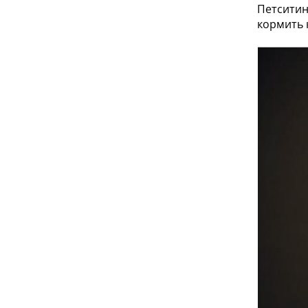
Петситин
кормить 