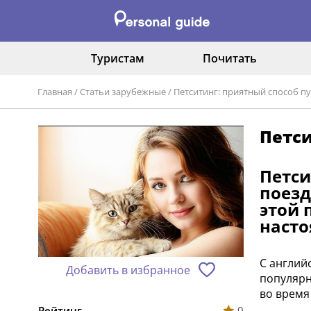
Туристам
Почитать
Главная
/
Статьи зарубежные
/
Петситинг: приятный способ п
Петси
Петси
поезд
этой 
наст
С англий
Добавить в избранное
популярн
во время
Рейтинг
0