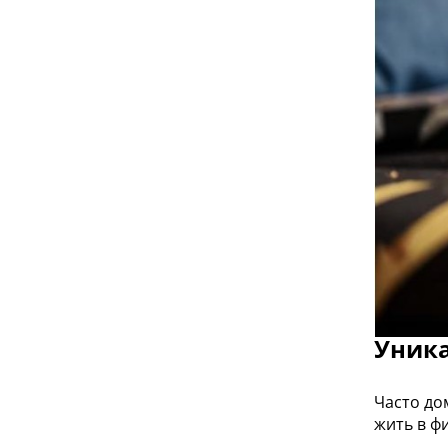
Уник
Часто до
жить в ф