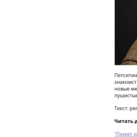
Петситин
знакомст
новые ме
пушисты
Текст: pe
Читать д
"Пхукет 