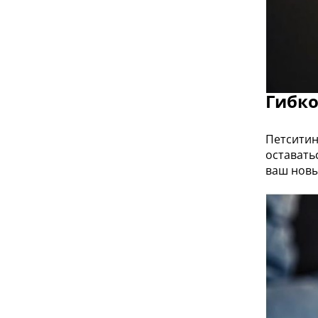
Гибко
Петситин
оставать
ваш новы