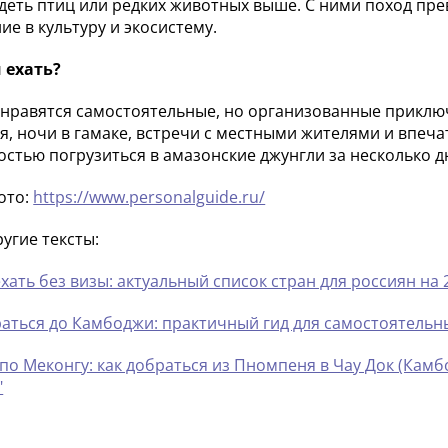
деть птиц или редких животных выше. С ними поход пр
ие в культуру и экосистему.
 ехать?
 нравятся самостоятельные, но организованные приключ
я, ночи в гамаке, встречи с местными жителями и впеч
стью погрузиться в амазонские джунгли за несколько д
фото:
https://www.personalguide.ru/
ругие тексты:
хать без визы: актуальный список стран для россиян на 
раться до Камбоджи: практичный гид для самостоятель
по Меконгу: как добраться из Пномпеня в Чау Док (Ка
"