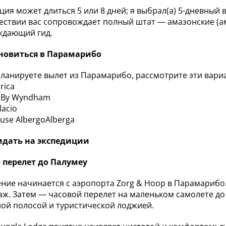
иция может длиться 5 или 8 дней; я выбрал(а) 5-дневный 
шествии вас сопровождает полный штат — амазонские (а
ждающий гид.
ановиться в Парамарибо
планируете вылет из Парамарибо, рассмотрите эти вари
rica
 By Wyndham
lacio
ouse AlbergoAlberga
идать на экспедиции
 перелет до Палумеу
ние начинается с аэропорта Zorg & Hoop в Парамарибо.
аж. Затем — часовой перелет на маленьком самолете до
ой полосой и туристической лоджией.