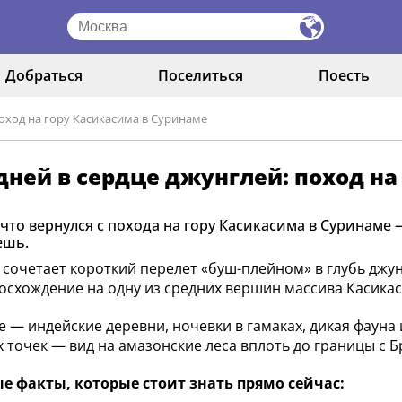
Добраться
Поселиться
Поесть
поход на гору Касикасима в Суринаме
дней в сердце джунглей: поход на
 что вернулся с похода на гору Касикасима в Суринаме
ешь.
сочетает короткий перелет «буш-плейном» в глубь джу
восхождение на одну из средних вершин массива Касика
е — индейские деревни, ночевки в гамаках, дикая фауна и
 точек — вид на амазонские леса вплоть до границы с Б
е факты, которые стоит знать прямо сейчас: