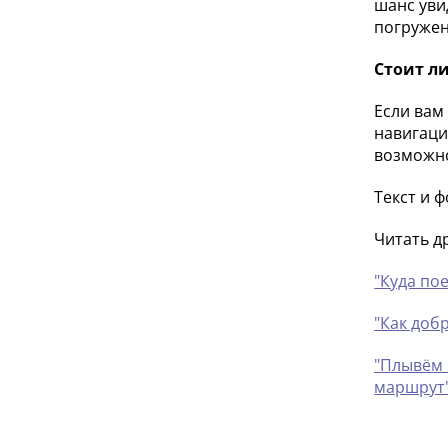
шанс уви
погружен
Стоит ли
Если вам
навигаци
возможно
Текст и 
Читать д
"Куда пое
"Как доб
"Плывём 
маршрут