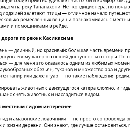
Jungle Lodge приятно удивляет чистотой и комфортом: ду
 видом на реку Тапанахони. Нет кондиционера, но ночь
д лоджией залетают птицы — отличное начало путешест
есколько ремесленных вещиц и познакомились с местн
ами и помощниками в рейде.
 дорога по реке к Касикасиме
ень — длинный, но красивый: большая часть времени пр
к джунглевому лагерю в пешей доступности от горы. По 
ься — для меня это оказалось одним из любимых момент
паукообразных обезьян, туканов и множество ара и други
тся тапир или даже ягуар — но такие наблюдения редки
ировать животных с движущегося катера сложно, и гид
 шанс снять животных и насладиться видом.
с местным гидом интереснее
гид и амазонские лодочники — не просто сопровождающи
 и жизни деревни. Они знают, где лучше остановиться, г