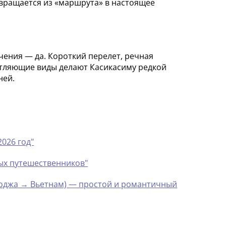
евращается из «маршрута» в настоящее
ения — да. Короткий перелет, речная
атляющие виды делают Касикасиму редкой
ней.
2026 год"
ных путешественников"
мбоджа → Вьетнам) — простой и романтичный