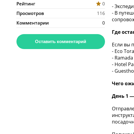
Рейтинг
0
- Экспед
- В путе
Просмотров
116
сопрово
Комментарии
0
Где ост
Оставить комментарий
Если вы 
- Eco Tora
- Ramada
- Hotel Pa
- Guesth
Чего ож
День 1 —
Отправле
инструкт
посадочн