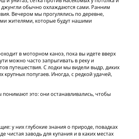
ш и унитаз, сетка против насекомых у потолка и
ю джунгли обычно охлаждаются сами. Ранним
вия. Вечером мы прогулялись по деревне,
ыми жителями, которые будут нашими
оходит в моторном каноэ, пока вы идете вверх
пути можно часто запрыгивать в реку и
ов путешествия. С лодки мы видели выдр, диких
х крупных попугаев. Иногда, с редкой удачей,
.
ы понимают это: они останавливались, чтобы
е: у них глубокие знания о природе, повадках
де чистая заводь для купания и в каких местах