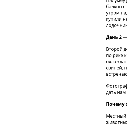
Палумеу 
балкон с
утром на
купили н
лодочник
День 2 —
Второй д
по реке 
охлаждат
свиней, 
встречаю
Фотограф
дать нам
Почему 
Местный 
животных