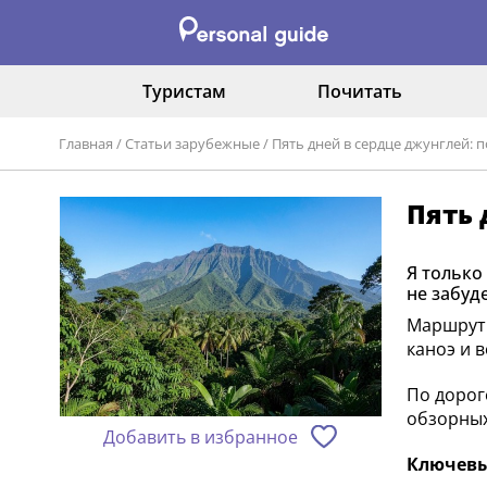
Туристам
Почитать
Главная
/
Статьи зарубежные
/
Пять дней в сердце джунглей: 
Пять 
Я только
не забуд
Маршрут 
каноэ и 
По дорог
обзорных
Добавить в избранное
Ключевы