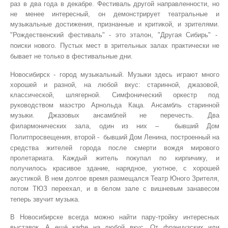
раз в два года в декабре. Фестиваль другой направленности, но
не менее интересный, он демонстрирует театральные и
музыкальные достижения, признанные и критикой, и зрителями.
"Рождественский фестиваль" - это эталон, "Другая Сибирь" -
поиски нового. Пустых мест в зрительных залах практически не
бывает не только в фестивальные дни.
Новосибирск - город музыкальный. Музыки здесь играют много
хорошей и разной, на любой вкус: старинной, джазовой,
классической, шлягерной. Симфонический оркестр под
руководством маэстро Арнольда Каца. Ансамбль старинной
музыки. Джазовых ансамблей не перечесть. Два
филармонических зала, один из них –
бывший Дом
Политпросвещения, второй -
бывший Дом Ленина, построенный на
средства жителей города после смерти вождя мирового
пролетариата. Каждый житель покупал по кирпичику, и
получилось красивое здание, нарядное, уютное, с хорошей
акустикой. В нем долгое время размещался Театр Юного Зрителя,
потом ТЮЗ переехал, и в белом зале с вишневым занавесом
теперь звучит музыка.
В Новосибирске всегда можно найти пару-тройку интересных
выставок. А ещё кафе на любой вкус. От французских или