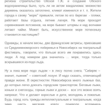
региона строительство Обской ГЭС и создание Обского
водохранилища было, чуть ли не актом вандализма: множество
деревень оказалось затоплено, климат изменился и т. п. Жители
города к свому "морю" привыкли, летом по его берегам
- пляжи,
работают базы отдыха, летние лагеря. На море проходят
соревнования яхтсменов, на море бывают штормы и над волнами
летают чайки. Может быть, искусственное море потихоньку
становится настоящим?
Однажды, в начале весны, две французские актрисы, приехавшие
со Средиземноморского побережья в Новосибирск на театральный
фестиваль, говорили, что больше всего им понравились здесь
люди. А под номером два значилось ... море, тогда только
вскрывшееся из-подо льда.
Ну а пока море подо льдом – в лесу полно снега. "Сибиряк –
значит, лыжник" – советский лозунг. И надо сказать, отвечающий
правде жизни. В окрестностях Новосибирска много лыжных баз,
до которых легко доехать городским транспортом. Беговые лыжи,
коньки и снегоходы, горные лыжи и доски –
все это можно взять
напрокат. Что и делают взрослые и дети, молодежь и пожилые.
Будь город хоть трижды интеллектуальным и театральным, когда
зима шесть месяцев кряду, поневоле вспомнишь