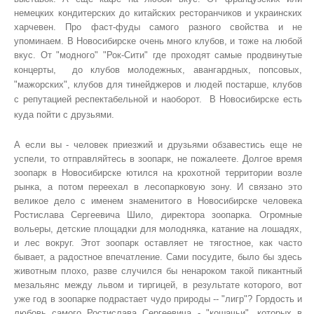
немецких кондитерских до китайских ресторанчиков и украинских
харчевен. Про фаст-фуды самого разного свойства и не
упоминаем. В Новосибирске очень много клубов, и тоже на любой
вкус. От "модного" "Рок-Сити" где проходят самые продвинутые
концерты,
до клубов молодежных, авангардных, попсовых,
"мажорских", клубов для тинейджеров и людей постарше, клубов
с репутацией респектабельной и наоборот.
В Новосибирске есть
куда пойти с друзьями.
А если вы - человек приезжий и друзьями обзавестись еще не
успели, то отправляйтесь в зоопарк, не пожалеете. Долгое время
зоопарк в Новосибирске ютился на крохотной территории возле
рынка, а потом переехал в лесопарковую зону. И связано это
великое дело с именем знаменитого в Новосибирске человека
Ростислава Сергеевича Шило, директора зоопарка. Огромные
вольеры, детские площадки для молодняка, катание на лошадях,
и лес вокруг. Этот зоопарк оставляет не тягостное, как часто
бывает, а радостное впечатление. Сами посудите, было бы здесь
животным плохо, разве случился бы ненароком такой пикантный
мезальянс между львом и тиргицей, в результате которого, вот
уже год в зоопарке подрастает чудо природы -- "лигр"? Гордость и
любовь самого Ростислава Сергеевича - "кошачьи", которых в