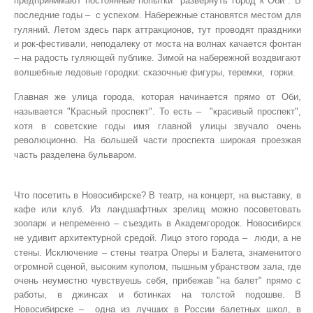
предпринимают постоянные попытки "развернуть город к Оби". В
последние годы –
с успехом. Набережные становятся местом для
гуляний. Летом здесь парк аттракционов, тут проводят праздники
и рок-фестивали, неподалеку от моста на волнах качается фонтан
– на радость гуляющей публике. Зимой на набережной воздвигают
волшебные ледовые городки: сказочные фигуры, теремки,
горки.
Главная же улица города, которая начинается прямо от Оби,
называется "Красный проспект". То есть –
"красивый проспект",
хотя в советские годы имя главной улицы звучало очень
революционно. На большей части проспекта широкая проезжая
часть разделена бульваром.
Что посетить в Новосибирске? В театр, на концерт, на выставку, в
кафе или клуб. Из ландшафтных зрелищ можно посоветовать
зоопарк и непременно – съездить в Академгородок. Новосибирск
не удивит архитектурной средой. Лицо этого города –
люди, а не
стены. Исключение – стены театра Оперы и Балета, знаменитого
огромной сценой, высоким куполом, пышным убранством зала, где
очень неуместно чувствуешь себя, прибежав "на балет" прямо с
работы, в джинсах и ботинках на толстой подошве. В
Новосибирске –
одна из лучших в России балетных школ, в