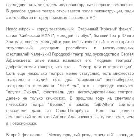
последние пять лет, здесь идут авангардные оперные постановки.
В декабре здание театра открывается после реконструкции, ради
этого события в город приезжал Президент РФ.
Новосибирск –
город театральный.
Старинный "Красный факел",
он же "Сибирский МХАТ"; молодой "Глобус", бывший Театр Юного
Зрителя; совсем молодой и уже очень известный и многократно
титулованный наградами российских и международных
фестивалей маленький Городской театр под руководством Сергея
Афанасьева: злые языки называют его "модным театром",
доброжелатели говорят, что это –
"театр для интеллигенции".
Есть еще несколько театров менее статусных, есть множество
театральных студий, есть два "фирменных" новосибирских
театральных фестиваля. "Sib-Altera", что в переводе означает
"другая Сибирь", фестиваль для негосударственных театров,
далеко не только сибирских. В прошлом году на спектакли
питерского театра "Дерево" в рамках "Sib-Altera" зрители
приезжали даже из Санкт-Петербурга. Ведь на родине
легендарный коллектив Антона Адасинского выступает реже, чем
в Новосибирске.
Второй фестиваль
"Международный рождественский" проходит