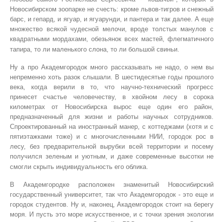
Новосибирском зоопарке не счесть: кроме львов-тигров и снежный
барс, и гепард, и ягуар, и ягуарунди, и пантера и так далее. А еще
множество всякой чудесной мелочи, вроде толстых манулов с
квадратными мордахами, обезьянок всех мастей, флегматичного
тапира, то ли маленького слона, то ли большой свиньи.
Ну а про Академгородок много рассказывать не надо, о нем вы
непременно хоть разок слышали. В шестидесятые годы прошлого
века, когда верили в то, что научно-технический прогресс
принесет счастье человечеству, в хвойном лесу в сорока
километрах от Новосибирска вырос еще один его район,
предназначенный для жизни и работы научных сотрудников.
Спроектированный на иностранный манер, с коттеджами (хотя и с
пятиэтажками тоже) и с многочисленными НИИ, городок рос в
лесу, без предварительной вырубки всей территории и посему
получился зеленым и уютным, и даже современные высотки не
смогли скрыть индивидуальность его облика.
В Академгородке расположен знаменитый Новосибирский
государственный университет, так что Академгородок - это еще и
городок студентов. Ну и, наконец, Академгородок стоит на берегу
моря. И пусть это море искусственное, и с точки зрения экологии