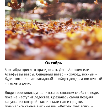
Октябрь
3 октября принято праздновать День Астафия или
Астафьевы ветры. Северный ветер - к холоду, южный –
будет потепление, западный – пойдет дождь, а восточный
– к ясным дням.
Люди торопились управиться со сплавом хлеба по воде,
пока не наступит ледостав. Срезалась самая поздняя
капуста, из которой, как считали наши предки,
получались самые вкусные щи. «Ветряк дует всяк», –