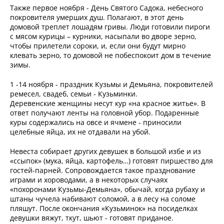
Также первое ноября - День Святого Садока, небесного
покровителя умерших душ. Полагают, в этот день
домовой треплет лошадям гривы. Люди готовили пироги
с мясом курицы – курники, насыпали во дворе зерно,
чтобы прилетели сороки, и, если они будут мирно
клевать зерно, то домовой не побеспокоит дом в течение
зимы.
1 -14 ноября - праздник Кузьмы и Демьяна, покровителей
ремесел, свадеб, семьи - Кузьминки.
Деревенские женщины несут кур «на красное житье». В
ответ получают ленты на головной убор. Подаренные
куры содержались на овсе и ячмене - приносили
целебные яйца, их не отдавали на убой.
Невеста собирает других девушек в большой избе и из
«ссыпок» (мука, яйца, картофель…) готовят пиршество для
гостей-парней. Сопровождается такое празднование
играми и хороводами, а в некоторых случаях
«похоронами Кузьмы-Демьяна», обычай, когда рубаху и
штаны чучела набивают соломой, а в лесу на соломе
пляшут. После окончания «Кузьминок» на посиделках
девушки вяжут, ткут, шьют - готовят приданое.