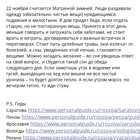
22 ноября считается Матреной зимней. Люди раздавали
одежду (обязательно чистые вещи) нуждающимся,
подаяния и милостыни. В дом придет беда, если отдать
старую, но не постиранную вещь. Принято в этот день
меньше говорить и загружать себя заботами, не стоит
врать и хитрить, договариваться о важных встречах и
переговорах. Стоит пить целебные травы, они излечат от
болезней, а сны, увиденные этой ночью, становятся
вещими. Можно загадать желание – во сне увидишь ответ
на свой вопрос, и сбудется такой сон до обеда
следующего дня. Если заметишь уток в водоеме или
гусей, выходящих на лед или вишня не все листья
уронила – то будет долгое тепло. А если утром мороз, но
вечером тепло, то жди стужу.
P.S. Гиды
https://www.personalguide.ru/rossiya/saratov/
Саратова
https://www.personalguide.ru/rossiya/penza/guid
Пензы
https://www.personalguide.ru/rossiya/yarosla
Ярославля
https://www.personalguide.ru/rossiya/vologda/
Вологды
https://www.personalguide.ru/rossiya/ryazan/gu
Рязани