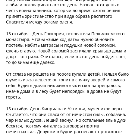
любили поговаривать в этот день. Назван этот день в
честь военачальника, который во время охоты решил
принять христианство при виде образа распятого
Спасителя между рогами оленя.
13 октября - День Григория, основателя Пельмшемского
монастыря. Чтобы «зиме ход дать» нужно обновить
постель, набить матрасы и подушки новой соломой,
сжечь старую. Новой соломой застилали крыльцо дома и
двор – от грязи. Считалось, если в этот день пойдет снег,
то до зимы еще далеко.
От сглаза из решета на пороге купали детей. Нельзя было
шуметь из-за лешего: он гонит в спячку зверей и самого
себя. Будить домашних животных и скот запрещалось,
иначе дома и в лесу будет непорядок, а дрова не будут
гореть.
15 октября День Киприана и Устиньи, мучеников веры.
Считается, что они спасают от нечистой силы, соблазна,
чар и злых духов. Леший заснул, но остальные злые духи
бесятся, поэтому читались заговоры против
нечистых сил. Девушки в будни распевают протяжные