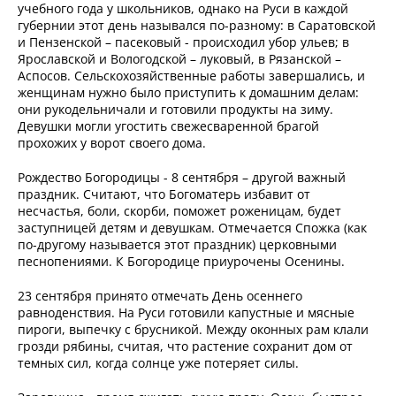
учебного года у школьников, однако на Руси в каждой
губернии этот день назывался по-разному: в Саратовской
и Пензенской – пасековый - происходил убор ульев; в
Ярославской и Вологодской – луковый, в Рязанской –
Аспосов. Сельскохозяйственные работы завершались, и
женщинам нужно было приступить к домашним делам:
они рукодельничали и готовили продукты на зиму.
Девушки могли угостить свежесваренной брагой
прохожих у ворот своего дома.
Рождество Богородицы - 8 сентября – другой важный
праздник. Считают, что Богоматерь избавит от
несчастья, боли, скорби, поможет роженицам, будет
заступницей детям и девушкам. Отмечается Спожка (как
по-другому называется этот праздник) церковными
песнопениями. К Богородице приурочены Осенины.
23 сентября принято отмечать День осеннего
равноденствия. На Руси готовили капустные и мясные
пироги, выпечку с брусникой. Между оконных рам клали
грозди рябины, считая, что растение сохранит дом от
темных сил, когда солнце уже потеряет силы.