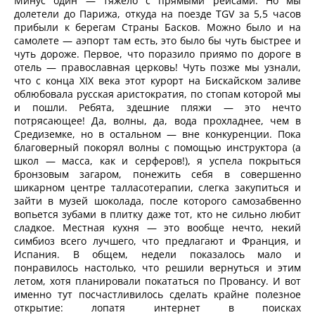
Минус один — тяжело с прямыми рейсами. Но мы
долетели до Парижа, откуда на поезде TGV за 5,5 часов
прибыли к берегам Страны Басков. Можно было и на
самолете — аэпорт там есть, это было бы чуть быстрее и
чуть дороже. Первое, что поразило приямо по дороге в
отель — православная церковь! Чуть позже мы узнали,
что с конца XIX века этот курорт на Бискайском заливе
облюбовала русская аристократия, по стопам которой мы
и пошли. Ребята, здешние пляжи — это нечто
потрясающее! Да, волны, да, вода прохладнее, чем в
Средиземке, но в остальном — вне конкуренции. Пока
благоверный покорял волны с помощью инструктора (а
школ — масса, как и серферов!), я успела покрыться
бронзовым загаром, понежить себя в совершенно
шикарном центре талласотерапии, слегка закупиться и
зайти в музей шоколада, после которого самозабвенно
вопьется зубами в плитку даже тот, кто не сильно любит
сладкое. Местная кухня — это вообще нечто, некий
симбиоз всего лучшего, что предлагают и Франция, и
Испания. В общем, недели показалось мало и
понравилось настолько, что решили вернуться и этим
летом, хотя планировали покататься по Провансу. И вот
именно тут посчастливилось сделать крайне полезное
открытие: лопатя интернет в поисках