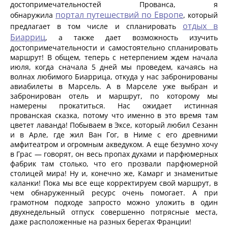
достопримечательностей Прованса, я
портал путешествий по Европе
обнаружила
, который
отдых в
предлагает в том числе и спланировать
Биарриц
, а также дает возможность изучить
достопримечательности и самостоятельно спланировать
маршрут! В общем, теперь с нетерпением ждем начала
июля, когда сначала 5 дней мы проведем, качаясь на
волнах любимого Биаррица, откуда у нас забронированы
авиабилеты в Марсель. А в Марселе уже выбран и
забронирован отель и маршрут, по которому мы
намерены прокатиться. Нас ожидает истинная
прованская сказка, потому что именно в это время там
цветет лаванда! Побываем в Эксе, который любил Сезанн
и в Арле, где жил Ван Гог, в Ниме с его древними
амфитеатром и огромным акведуком. А еще безумно хочу
в Грас — говорят, он весь пропах духами и парфюмерных
фабрик там столько, что его прозвали парфюмерной
столицей мира! Ну и, конечно же, Камарг и знаменитые
каланки! Пока мы все еще корректируем свой маршрут, в
чем обнаруженный ресурс очень помогает. А при
грамотном подходе запросто можно уложить в один
двухнедельный отпуск совершенно потрясные места,
даже расположенные на разных берегах Франции!