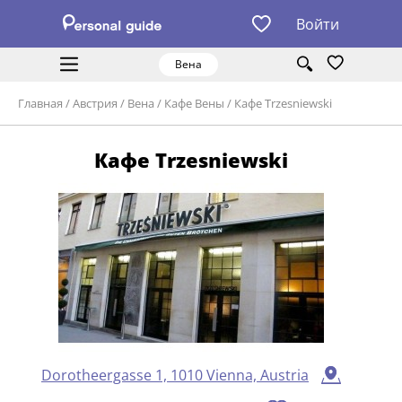
Войти
Вена
Главная
/
Австрия
/
Вена
/
Кафе Вены
/
Кафе Trzesniewski
Кафе Trzesniewski
Dorotheergasse 1, 1010 Vienna, Austria