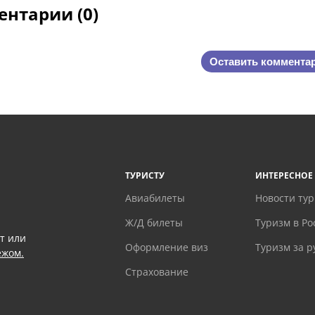
нтарии (0)
Оставить коммента
ТУРИСТУ
ИНТЕРЕСНОЕ
Авиабилеты
Новости ту
Ж/Д билеты
Туризм в Ро
т или
Оформление виз
Туризм за 
ежом.
Страхование