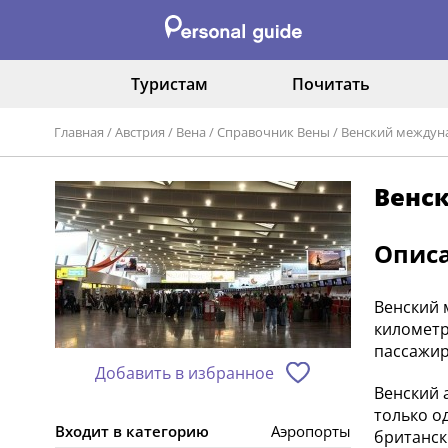
Туристам
Почитать
Главная
/
Австрия
/
Вена
/
Справочник Вены
/
Венский междун
Венс
Опис
Венский 
километр
пассажир
Добавить в избранное
Венский 
только о
Входит в категорию
Аэропорты
британск