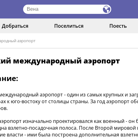
Добраться
Поселиться
Поесть
ародный аэропорт
кий международный аэропорт
ание:
международный аэропорт - один из самых крупных и заг
ах к юго-востоку от столицы страны. За год аэропорт 
ов.
аэропорт изначально проектировался как военный - он бы
дна взлетно-посадочная полоса. После Второй мировой
ие власти - ими была построена дополнительная взлетн