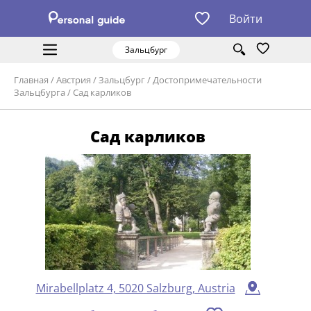
Войти
Зальцбург
Главная
/
Австрия
/
Зальцбург
/
Достопримечательности
Зальцбурга
/
Сад карликов
Сад карликов
Mirabellplatz 4, 5020 Salzburg, Austria