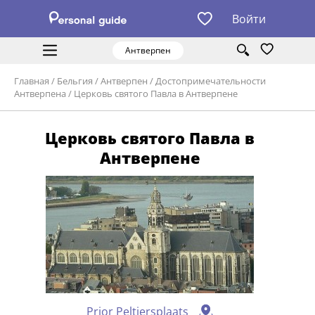
Войти
Антверпен
Главная
/
Бельгия
/
Антверпен
/
Достопримечательности
Антверпена
/
Церковь святого Павла в Антверпене
Церковь святого Павла в
Антверпене
Prior Peltiersplaats