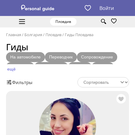
Войти
Пловдив
Главная
/
Болгария
/
Пловдив
/
Гиды Пловдива
Гиды
На автомобиле
Переводчик
Сопровождение
Фотограф
С лицензией
Шопинг
Бизнес
ещё
Местный житель
Фильтры