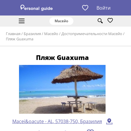
Войти
Масейо
Главная
/
Бразилия
/
Масейо
/
Достопримечательности Масейо
/
Пляж Guaxuma
Пляж Guaxuma
Macei&oacute - AL, 57038-750, Бразилия