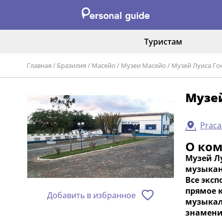
Туристам
Главная
/
Бразилия
/
Масейо
/
Музеи Масейо
/
Музей Луиса Го
Музей
Praca
О ко
Музей Л
музыкан
Все экс
прямое 
Добавить в избранное
музыкал
знамени