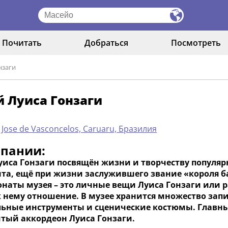
Почитать
Добраться
Посмотреть
нзаги
 Луиса Гонзаги
 Jose de Vasconcelos, Caruaru, Бразилия
мпании:
уиса Гонзаги посвящён жизни и творчеству популярн
та, ещё при жизни заслужившего звание «короля ба
понаты музея – это личные вещи Луиса Гонзаги ил
к нему отношение. В музее хранится множество зап
ьные инструменты и сценические костюмы. Главным
тый аккордеон Луиса Гонзаги.